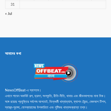
31
« Jul
আমাদের কথা
NewsOffBeat-এ স্বাগতম।
এখানে পাবেন অফবিট গল্প, ভ্রমণ, সংস্কৃতি, রীতি-নীতি, খাবার এবং জীবনযাপনের নানা দিক।
সঙ্গে রয়েছে প্রযুক্তির সর্বশেষ আপডেট, ভিন্নধর্মী খাদ্যাভ্যাস, ফ্যাশন ট্রেন্ড, মেকআপ টিপস,
স্বাস্থ্য-সুরক্ষা, যোগব্যায়ামের উপকারিতা এবং পুষ্টিকর খাদ্যসংক্রান্ত তথ্য।