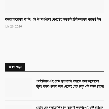
বাড়ছে করোনার দাপট! এই উপসর্গগুলো দেখলেই অবশ্যই চিকিৎসকের পরামর্শ নিন
July 26, 2026
আরও পড়ুন
প্রতিদিনের এই ছোট ভুলগুলোই বাড়াতে পারে ক্যান্সারের
ঝুঁকি! সুস্থ থাকতে আজ থেকেই মেনে চলুন এই সহজ নিয়ম!
পেটের মেদ কমাতে জিম কি সত্যিই জরুরি?এই ৩টি প্ল্যাঙ্ক