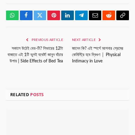
WhatsApp
Facebook
Twitter
Pinterest
LinkedIn
Telegram
Email
Reddit
Copy
Link
PREVIOUS ARTICLE
NEXT ARTICLE
সকালে উঠেই বেড-টি? লিভারের 12টা
জানেন কি? এই স্পর্শে আপনার প্রেমের
বাজাতে এই 1টি ভুলই যথেষ্ট! জানুন বাঁচার
কেমিস্ট্রি হবে দ্বিগুণ │ Physical
উপায় | Side Effects of Bed Tea
Intimacy in Love
RELATED
POSTS