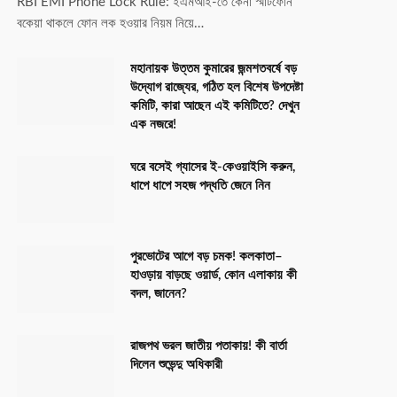
RBI EMI Phone Lock Rule: ইএমআই-তে কেনা স্মার্টফোন
বকেয়া থাকলে ফোন লক হওয়ার নিয়ম নিয়ে…
মহানায়ক উত্তম কুমারের জন্মশতবর্ষে বড়
উদ্যোগ রাজ্যের, গঠিত হল বিশেষ উপদেষ্টা
কমিটি, কারা আছেন এই কমিটিতে? দেখুন
এক নজরে!
ঘরে বসেই গ্যাসের ই-কেওয়াইসি করুন,
ধাপে ধাপে সহজ পদ্ধতি জেনে নিন
পুরভোটের আগে বড় চমক! কলকাতা–
হাওড়ায় বাড়ছে ওয়ার্ড, কোন এলাকায় কী
বদল, জানেন?
রাজপথ ভরল জাতীয় পতাকায়! কী বার্তা
দিলেন শুভেন্দু অধিকারী