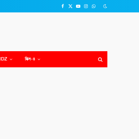
Facebook
X
YouTube
Instagram
WhatsApp
(Twitter)
NDZ
মিক্স-৪