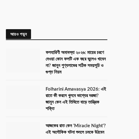
আরও পড়ুন
ফলহারিণী অমাবস্যা ২০২৬: মায়ের চরণে
দেওয়া কোন ফলটি এক বছর ভুলেও খাবেন
না? জানুন পুণ্যলাভের সঠিক সময়সূচি ও
গুপ্ত নিয়ম
Folharini Amavasya 2026: এই
রাতে কী করলে খুলবে ভাগ্যের দরজা?
জানুন কেন এই তিথিতে বাড়ে তান্ত্রিক
শক্তি
আজকের রাত কেন ‘Miracle Night’?
এই অলৌকিক ঘটনা শুনলে চমকে উঠবেন