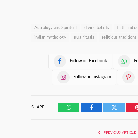
Astrology and Spiritual
divine beliefs
faith and d
indian mythology
puja rituals
religious traditions
Follow on Facebook
F
Follow on Instagram
SHARE.
WhatsApp
Facebook
Twitter
PREVIOUS ARTICLE