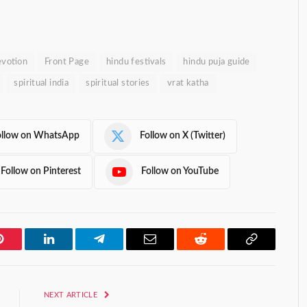
evotion
Front Page
hindu festivals
hindu puja guide
spiritual india
spiritual stories
vrat katha
ollow on WhatsApp
Follow on X (Twitter)
Follow on Pinterest
Follow on YouTube
Pinterest
LinkedIn
Telegram
Email
Reddit
Copy
Link
NEXT ARTICLE