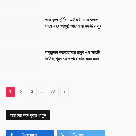
আজ বুদ্ধ পূর্ণিমা: এই ৫টা কাজ করলে
বদলে যাবে ভাগ্য! জানেন না ৯৯% মানুষ
বাস্তুদোষ কাটাতে ঘরে রাখুন এই সাতটি
জিনিস, খুলে যেতে পারে সাফল্যের দরজা
…
Next
1
2
3
72
আমাদের সঙ্গে যুক্ত থাকুন
Facebook
Twitter