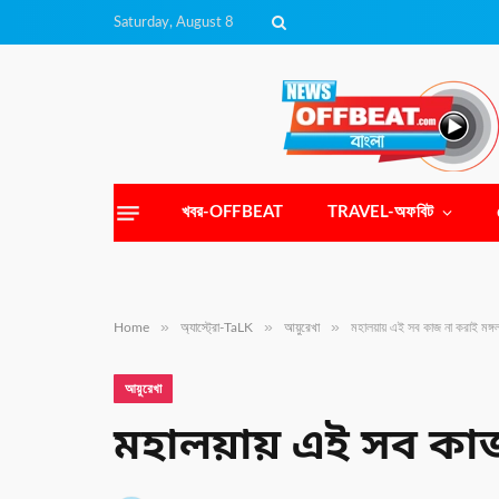
Saturday, August 8
খবর-OFFBEAT
TRAVEL-অফবিট
»
»
»
Home
অ্যাস্ট্রো-TaLK
আয়ুরেখা
মহালয়ায় এই সব কাজ না করাই মঙ্গ
আয়ুরেখা
মহালয়ায় এই সব কাজ