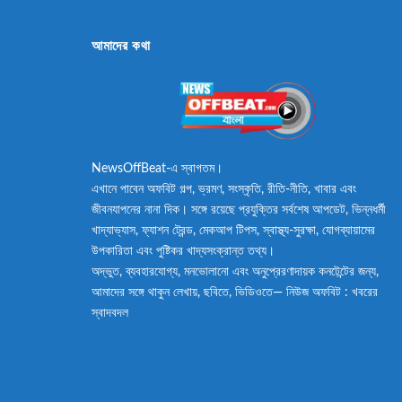
আমাদের কথা
NewsOffBeat-এ স্বাগতম।
এখানে পাবেন অফবিট গল্প, ভ্রমণ, সংস্কৃতি, রীতি-নীতি, খাবার এবং
জীবনযাপনের নানা দিক। সঙ্গে রয়েছে প্রযুক্তির সর্বশেষ আপডেট, ভিন্নধর্মী
খাদ্যাভ্যাস, ফ্যাশন ট্রেন্ড, মেকআপ টিপস, স্বাস্থ্য-সুরক্ষা, যোগব্যায়ামের
উপকারিতা এবং পুষ্টিকর খাদ্যসংক্রান্ত তথ্য।
অদ্ভুত, ব্যবহারযোগ্য, মনভোলানো এবং অনুপ্রেরণাদায়ক কনটেন্টের জন্য,
আমাদের সঙ্গে থাকুন লেখায়, ছবিতে, ভিডিওতে— নিউজ অফবিট : খবরের
স্বাদবদল