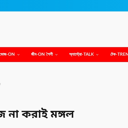
ভোজ-ON
জীব-ON শৈলী
অ্যাস্ট্রো-TALK
টেক-TRE
ল
 না করাই মঙ্গল