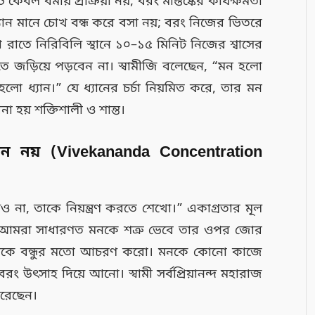
 কেবল ধর্মীয় প্রক্রিয়া নয়, বরং মস্তিষ্কের কার্যক্ষমতা
্যান মানে চোখ বন্ধ করে বসা নয়; বরং নিজের ভিতরে
াতে নিরিবিলি স্থানে ১০–১৫ মিনিট নিজের শ্বাসের
াতে জড়িয়ে পড়বেন না। স্বামীজি বলেছেন, “মন হলো
লো ধ্যান।” যে ধ্যানের চর্চা নিয়মিত করে, তার মন
বনা হয় শক্তিশালী ও শান্ত।
ন নয়
(Vivekananda Concentration
না, তাকে নিয়ন্ত্রণ করতে শেখো।” একাগ্রতার মূল
ে। আমরা সাধারণত মনকে শত্রু ভেবে তার ওপর জোর
েন—মনকে বন্ধুর মতো আচরণ করো। মনকে কোনো কাজে
বরং উৎসাহ দিয়ে আনো। স্বামী সর্বপ্রিয়ানন্দ মহারাজ
করেছেন।