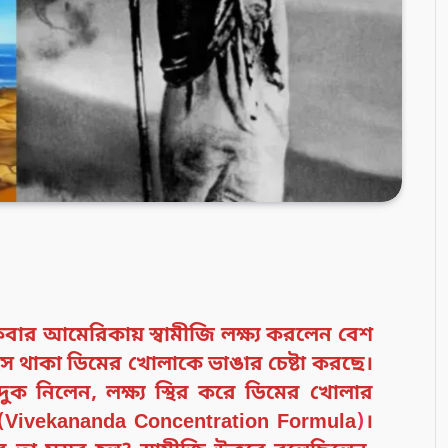
বার আমেরিকায় স্বামীজি লক্ষ্য করলেন বেশ
 থাকা ডিমের খোলাকে ভাঙার চেষ্টা করছে।
 বন্দুক নিলেন, লক্ষ্য স্থির করে ডিমের খোলার
(Vivekananda Concentration Formula
)
।