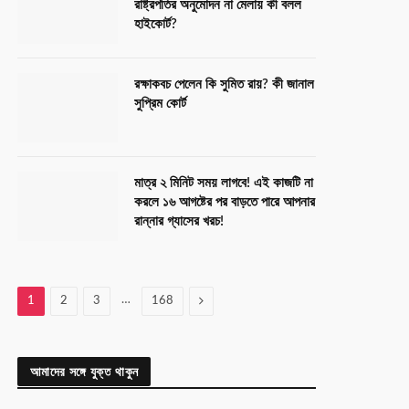
রাষ্ট্রপতির অনুমোদন না মেলায় কী বলল
হাইকোর্ট?
রক্ষাকবচ পেলেন কি সুমিত রায়? কী জানাল
সুপ্রিম কোর্ট
মাত্র ২ মিনিট সময় লাগবে! এই কাজটি না
করলে ১৬ আগষ্টের পর বাড়তে পারে আপনার
রান্নার গ্যাসের খরচ!
…
Next
1
2
3
168
আমাদের সঙ্গে যুক্ত থাকুন