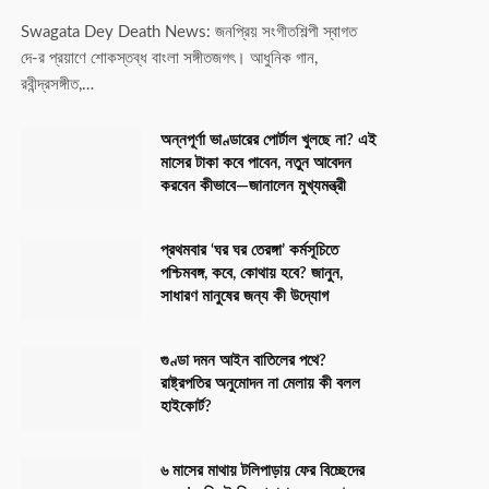
Swagata Dey Death News: জনপ্রিয় সংগীতশিল্পী স্বাগত
দে-র প্রয়াণে শোকস্তব্ধ বাংলা সঙ্গীতজগৎ। আধুনিক গান,
রবীন্দ্রসঙ্গীত,…
অন্নপূর্ণা ভাণ্ডারের পোর্টাল খুলছে না? এই
মাসের টাকা কবে পাবেন, নতুন আবেদন
করবেন কীভাবে—জানালেন মুখ্যমন্ত্রী
প্রথমবার ‘ঘর ঘর তেরঙ্গা’ কর্মসূচিতে
পশ্চিমবঙ্গ, কবে, কোথায় হবে? জানুন,
সাধারণ মানুষের জন্য কী উদ্যোগ
গুণ্ডা দমন আইন বাতিলের পথে?
রাষ্ট্রপতির অনুমোদন না মেলায় কী বলল
হাইকোর্ট?
৬ মাসের মাথায় টলিপাড়ায় ফের বিচ্ছেদের