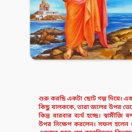
শুরু করছি একটা ছোট গল্প দিয়ে। এক
কিছু বালককে, তারা জলের উপর ভেসে
কিন্তু বারবার ব্যর্থ হচ্ছে। স্বামীজি
উপর নিক্ষেপ করলেন। সফল হলেন