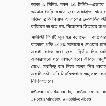
আজ ৫ মিনিট, কাল ১৫ মিনিট—এভাবে নির্
অভ্যাস তৈরি করতে হবে। একাগ্রতা মানে
শক্তির প্রতি বিশ্বাস।আজকের দ্রুতগতির
বাহিরের জগতে নয়, নিজেদের ভিতরের জগত
স্বামীজী তিনটি মূল মন্ত্র বলেছেন একাগ্রত
কাজের প্রতি ১০০% মনোযোগ দেওয়ার মানসিক
একটা কাজ করা হলো, দ্বিতীয় দিন সেটা সম
একাগ্রতাকে ধরে রাখতে হবে। জীবনে অনুশীলন 
রেখে, সবকিছু বাদ দিয়ে লক্ষ্যে স্থির থা
একটি চর্চা। যদি নিয়মিতভাবে অনুসরণ করা
নিশ্চিতভাবে।
#SwamiVivekananda, #Concentrationt
#FocusMindset, #PositiveVibes