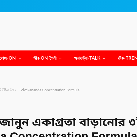
ভোজ-ON
জীব-ON শৈলী
অ্যাস্ট্রো-TALK
টেক-TRE
নোর ৩টি নিশ্চিত উপায় │ Vivekananda Concentration Formula
জানুন একাগ্রতা বাড়ানোর ৩ট