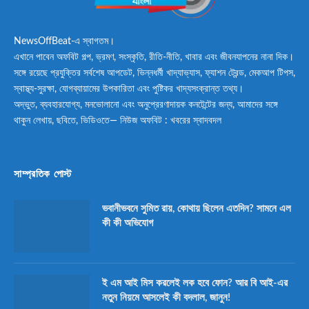
NewsOffBeat-এ স্বাগতম।
এখানে পাবেন অফবিট গল্প, ভ্রমণ, সংস্কৃতি, রীতি-নীতি, খাবার এবং জীবনযাপনের নানা দিক।
সঙ্গে রয়েছে প্রযুক্তির সর্বশেষ আপডেট, ভিন্নধর্মী খাদ্যাভ্যাস, ফ্যাশন ট্রেন্ড, মেকআপ টিপস,
স্বাস্থ্য-সুরক্ষা, যোগব্যায়ামের উপকারিতা এবং পুষ্টিকর খাদ্যসংক্রান্ত তথ্য।
অদ্ভুত, ব্যবহারযোগ্য, মনভোলানো এবং অনুপ্রেরণাদায়ক কনটেন্টের জন্য, আমাদের সঙ্গে
থাকুন লেখায়, ছবিতে, ভিডিওতে— নিউজ অফবিট : খবরের স্বাদবদল
সাম্প্রতিক পোস্ট
ভবানীভবনে সুমিত রায়, কোথায় ছিলেন এতদিন? সামনে এল
কী কী অভিযোগ
ই এম আই মিস করলেই লক হবে ফোন? আর বি আই-এর
নতুন নিয়মে আসলেই কী বদলাল, জানুন!