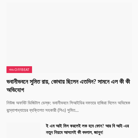
খবর-OFFBEAT
ভবানীভবনে সুমিত রায়, কোথায় ছিলেন এতদিন? সামনে এল কী কী
অভিযোগ
নিউজ অফবিট ডিজিটাল ডেস্ক: ভবানীভবনে সিআইডির দফতরে হাজিরা দিলেন অভিষেক
বন্দ্যোপাধ্যায়ের ব্যক্তিগত সহকারী (পিএ) সুমিত…
ই এম আই মিস করলেই লক হবে ফোন? আর বি আই-এর
নতুন নিয়মে আসলেই কী বদলাল, জানুন!