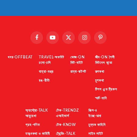
Facebook
YouTube
X
Instagram
Pinterest
(Twitter)
খবর-OFFBEAT
TRAVEL-অফবিট
ভোজ-ON
জীব-ON শৈলী
চলো-চলি
ফিট-বাইট
ফিটনেস ফান্ডা
যাত্রা-মন্ত্র
রান্না-ঝটপট
রূপকথা
রঙ-রীতি
চুপকথা
টিপস এন্ড ট্রিকস
স্মার্ট-মানি
অ্যাস্ট্রো-TALK
টেক-TRENDZ
মিক্স-৪
আয়ুরেখা
এআইভার্স
ইচ্ছে-ডানা
গ্রহ-গণিত
টেক-KNOW
চুম্বক কাহিনি
তত্ত্বকথা ও কাহিনী
ট্রেন্ডিং-TALK
লাইম লাইট