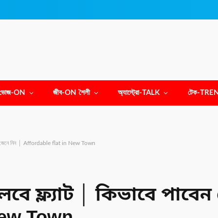
ভোজ-ON
জীব-ON শৈলী
অ্যাস্ট্রো-TALK
টেক-TRE
াবেন জেনে নিন │ Affordable flat in New Town
বে ফ্ল্যাট │ কিভাবে পাবেন