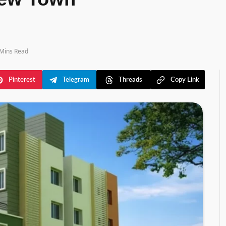
 New Town
 Mins Read
Pinterest
Telegram
Threads
Copy Link