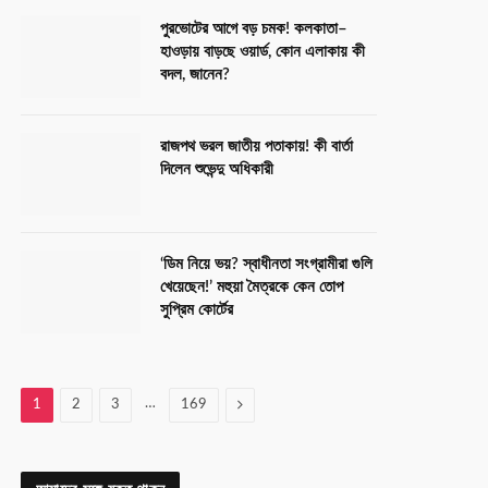
পুরভোটের আগে বড় চমক! কলকাতা–
হাওড়ায় বাড়ছে ওয়ার্ড, কোন এলাকায় কী
বদল, জানেন?
রাজপথ ভরল জাতীয় পতাকায়! কী বার্তা
দিলেন শুভেন্দু অধিকারী
‘ডিম নিয়ে ভয়? স্বাধীনতা সংগ্রামীরা গুলি
খেয়েছেন!’ মহুয়া মৈত্রকে কেন তোপ
সুপ্রিম কোর্টের
…
Next
1
2
3
169