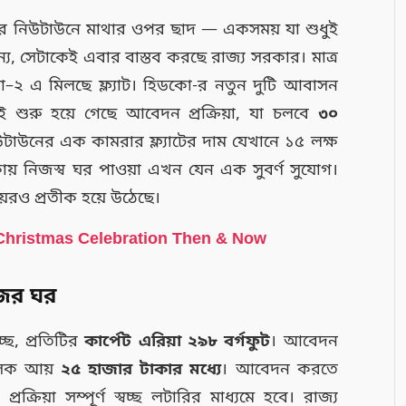
শহর নিউটাউনে মাথার ওপর ছাদ — একসময় যা শুধুই
 জন্য, সেটাকেই এবার বাস্তব করছে রাজ্য সরকার। মাত্র
–২ এ মিলছে ফ্ল্যাট। হিডকো-র নতুন দুটি আবাসন
্যেই শুরু হয়ে গেছে আবেদন প্রক্রিয়া, যা চলবে
৩০
িউটাউনের এক কামরার ফ্ল্যাটের দাম যেখানে ১৫ লক্ষ
কায় নিজস্ব ঘর পাওয়া এখন যেন এক সুবর্ণ সুযোগ।
য়েরও প্রতীক হয়ে উঠেছে।
Christmas Celebration Then & Now
িজের ঘর
্ছে, প্রতিটির
কার্পেট এরিয়া ২৯৮ বর্গফুট
। আবেদন
সিক আয়
২৫ হাজার টাকার মধ্যে
। আবেদন করতে
রক্রিয়া সম্পূর্ণ স্বচ্ছ লটারির মাধ্যমে হবে। রাজ্য