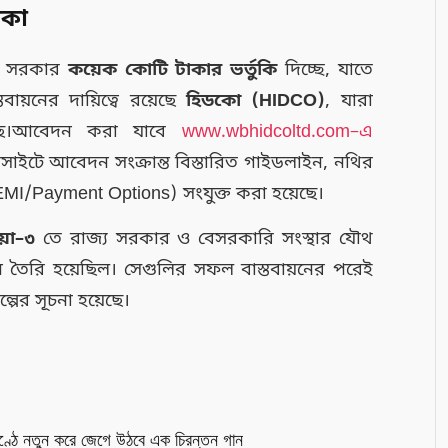
িকা
জ্য সরকার
কয়েক কোটি টাকার ভর্তুকি
দিচ্ছে, যাতে
্তবায়নের দায়িত্বে রয়েছে
হিডকো (HIDCO)
, যারা
রেছে।আবেদন করা যাবে
www.wbhidcoltd.com–এ
াইটে আবেদন সংক্রান্ত বিস্তারিত গাইডলাইন, নথির
I/Payment Options) সংযুক্ত করা হয়েছে।
য়া–৩
তে রাজ্য সরকার ও বেসরকারি সংস্থার যৌথ
ন তৈরি হয়েছিল। সেগুলির সফল বাস্তবায়নের পরেই
পের সূচনা হয়েছে।
ণ্ঠে নতুন করে জেগে উঠবে এক চিরন্তন গান