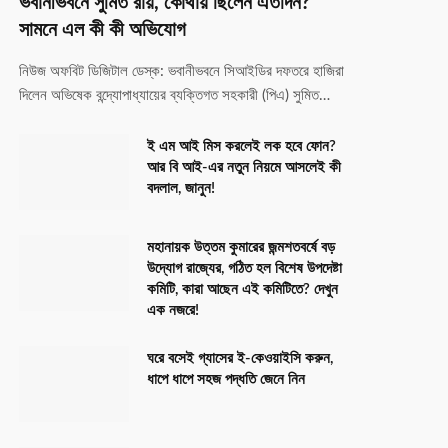
ভবানীভবনে সুমিত রায়, কোথায় ছিলেন এতদিন?
সামনে এল কী কী অভিযোগ
নিউজ অফবিট ডিজিটাল ডেস্ক: ভবানীভবনে সিআইডির দফতরে হাজিরা
দিলেন অভিষেক বন্দ্যোপাধ্যায়ের ব্যক্তিগত সহকারী (পিএ) সুমিত…
ই এম আই মিস করলেই লক হবে ফোন?
আর বি আই-এর নতুন নিয়মে আসলেই কী
বদলাল, জানুন!
মহানায়ক উত্তম কুমারের জন্মশতবর্ষে বড়
উদ্যোগ রাজ্যের, গঠিত হল বিশেষ উপদেষ্টা
কমিটি, কারা আছেন এই কমিটিতে? দেখুন
এক নজরে!
ঘরে বসেই গ্যাসের ই-কেওয়াইসি করুন,
ধাপে ধাপে সহজ পদ্ধতি জেনে নিন