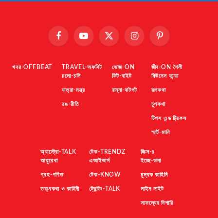
Facebook
YouTube
X
Instagram
Pinterest
(Twitter)
খবর-OFFBEAT
TRAVEL-অফবিট
ভোজ-ON
জীব-ON শৈলী
চলো-চলি
ফিট-বাইট
ফিটনেস ফান্ডা
যাত্রা-মন্ত্র
রান্না-ঝটপট
রূপকথা
রঙ-রীতি
চুপকথা
টিপস এন্ড ট্রিকস
স্মার্ট-মানি
অ্যাস্ট্রো-TALK
টেক-TRENDZ
মিক্স-৪
আয়ুরেখা
এআইভার্স
ইচ্ছে-ডানা
গ্রহ-গণিত
টেক-KNOW
চুম্বক কাহিনি
তত্ত্বকথা ও কাহিনী
ট্রেন্ডিং-TALK
লাইম লাইট
সাফল্যের দিশারি