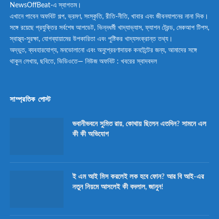
NewsOffBeat-এ স্বাগতম।
এখানে পাবেন অফবিট গল্প, ভ্রমণ, সংস্কৃতি, রীতি-নীতি, খাবার এবং জীবনযাপনের নানা দিক।
সঙ্গে রয়েছে প্রযুক্তির সর্বশেষ আপডেট, ভিন্নধর্মী খাদ্যাভ্যাস, ফ্যাশন ট্রেন্ড, মেকআপ টিপস,
স্বাস্থ্য-সুরক্ষা, যোগব্যায়ামের উপকারিতা এবং পুষ্টিকর খাদ্যসংক্রান্ত তথ্য।
অদ্ভুত, ব্যবহারযোগ্য, মনভোলানো এবং অনুপ্রেরণাদায়ক কনটেন্টের জন্য, আমাদের সঙ্গে
থাকুন লেখায়, ছবিতে, ভিডিওতে— নিউজ অফবিট : খবরের স্বাদবদল
সাম্প্রতিক পোস্ট
ভবানীভবনে সুমিত রায়, কোথায় ছিলেন এতদিন? সামনে এল
কী কী অভিযোগ
ই এম আই মিস করলেই লক হবে ফোন? আর বি আই-এর
নতুন নিয়মে আসলেই কী বদলাল, জানুন!