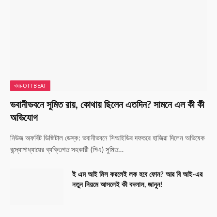
খবর-OFFBEAT
ভবানীভবনে সুমিত রায়, কোথায় ছিলেন এতদিন? সামনে এল কী কী
অভিযোগ
নিউজ অফবিট ডিজিটাল ডেস্ক: ভবানীভবনে সিআইডির দফতরে হাজিরা দিলেন অভিষেক
বন্দ্যোপাধ্যায়ের ব্যক্তিগত সহকারী (পিএ) সুমিত…
ই এম আই মিস করলেই লক হবে ফোন? আর বি আই-এর
নতুন নিয়মে আসলেই কী বদলাল, জানুন!