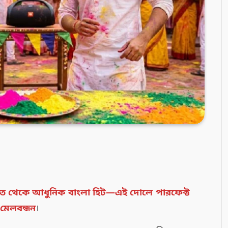
সঙ্গীত থেকে আধুনিক বাংলা হিট—এই দোলে পারফেক্ট
 মেলবন্ধন
।