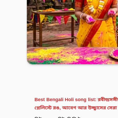
Best Bengali Holi song list: রবীন্দ্র
প্লেলিস্টে রঙ, আবেগ আর উচ্ছ্বাসের সেরা