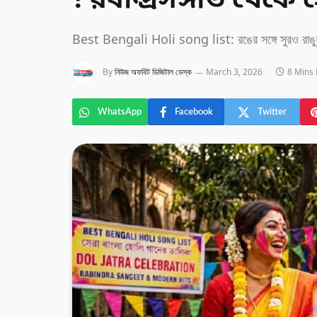
! রবীন্দ্রসঙ্গীত থেকে
Best Bengali Holi song list: রঙের সঙ্গে সুরও রাঙুক: 
By
নিউজ অফবিট ডিজিটাল ডেস্ক
March 3, 2026
8 Mins
WhatsApp
Facebook
Twitter