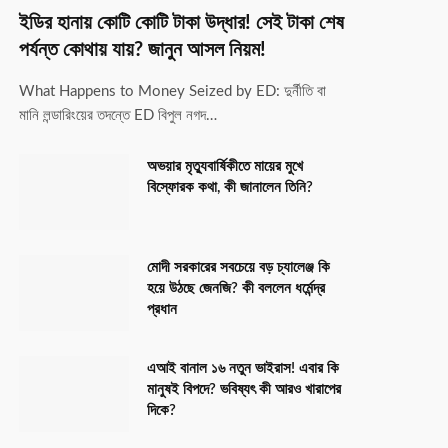
ইডির হানায় কোটি কোটি টাকা উদ্ধার! সেই টাকা শেষ
পর্যন্ত কোথায় যায়? জানুন আসল নিয়ম!
What Happens to Money Seized by ED: দুর্নীতি বা
মানি লন্ডারিংয়ের তদন্তে ED বিপুল নগদ…
অভয়ার মৃত্যুবার্ষিকীতে মায়ের মুখে
বিস্ফোরক কথা, কী জানালেন তিনি?
মোদী সরকারের সবচেয়ে বড় চ্যালেঞ্জ কি
হয়ে উঠছে জেনজি? কী বললেন ধর্মেন্দ্র
প্রধান
এআই বানাল ১৬ নতুন ভাইরাস! এবার কি
মানুষই বিপদে? ভবিষ্যৎ কী আরও খারাপের
দিকে?