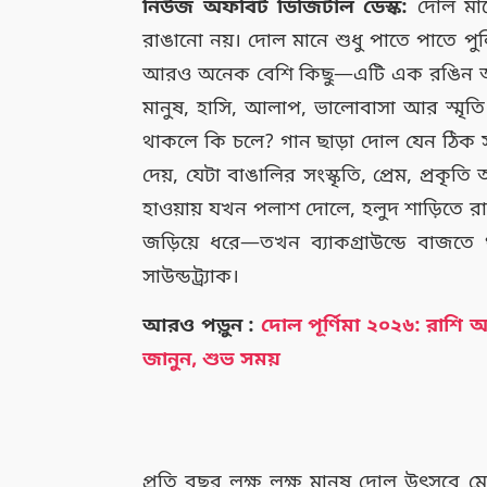
নিউজ অফবিট ডিজিটাল ডেস্ক:
দোল মানে
রাঙানো নয়। দোল মানে শুধু পাতে পাতে পু
আরও অনেক বেশি কিছু—এটি এক রঙিন অনু
মানুষ, হাসি, আলাপ, ভালোবাসা আর স্মৃত
থাকলে কি চলে? গান ছাড়া দোল যেন ঠিক সম্
দেয়, যেটা বাঙালির সংস্কৃতি, প্রেম, প্রকৃতি
হাওয়ায় যখন পলাশ দোলে, হলুদ শাড়িতে
জড়িয়ে ধরে—তখন ব্যাকগ্রাউন্ডে বা
সাউন্ডট্র্যাক।
আরও পড়ুন :
দোল পূর্ণিমা ২০২৬: রাশি 
জানুন, শুভ সময়
প্রতি বছর লক্ষ লক্ষ মানুষ দোল উৎসবে মেত