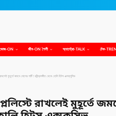
ভোজ-ON
জীব-ON শৈলী
অ্যাস্ট্রো-TALK
টেক-TRE
াখলেই মুহূর্তে জমবে দোলের পার্টি ! রবীন্দ্রসঙ্গীত থেকে হোলি হিটস এক্সক্লুসিভ
লেলিস্টে রাখলেই মুহূর্তে জম