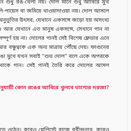
 শুধু রঙ-খেলা নয়। দোল মানে শুধু আবিরে মুখ
লি-পায়েস বা জমিয়ে খাওয়াদাওয়া নয়। দোল আসলে
ভূতির উৎসব, যেখানে একসঙ্গে জড়ো হয় অসংখ্য
ি। আর যেখানে এত মানুষ একসঙ্গে, সেখানে গান না
পূর্ণ হয় না। দোলের গানই সেই বিশেষ ফ্লেভার এনে
 আর বন্ধুত্বকে এক অন্য মাত্রায় পৌঁছে দেয়। ফাগুনের
 রাঙা মুখে যখন সবাই “শুভ দোল” বলে একে অপরকে
জতে থাকে গান। সেই গানই তৈরি করে দোলের আসল
অনুযায়ী কোন রঙের আবিরে খুলবে ভাগ্যের দরজা?
ে ওঠেন। কারও প্লেলিস্টে বাজে রবীন্দ্রনাথ, কারও