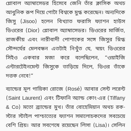
গ্লোবাল অ্যাম্বাসেডর হিসেবে জেনি তাঁর ক্লাসিক অথচ
আধুনিক রূপ দিয়ে গোটা বিশ্বকে মুগ্ধ করেছেন। অন্যদিকে
জিসু (Jisoo) হলেন বিখ্যাত ফরাসি ফ্যাশন হাউস
ডিওরের (Dior) গ্লোবাল অ্যাম্বাসেডর। ডিওরের মার্জিত,
রাজকীয় এবং নারীবাদী পোশাকের সঙ্গে জিসুর স্নিগ্ধ
সৌন্দর্যের মেলবন্ধন এতটাই নিখুঁত যে, স্বয়ং ডিওরের
সিইও একবার মজা করে বলেছিলেন, “ওয়াইজি
এন্টারটেইনমেন্ট জিসুকে তাড়িয়ে দিলে, ডিওর তাঁকে
দত্তক নেবে!”
ব্যান্ডের মূল গায়িকা রোজে (Rosé) আবার সেন্ট লরেন্ট
(Saint Laurent) এবং টিফানি অ্যান্ড কোং-এর (Tiffany
& Co) মতো ব্র্যান্ডের মুখ। তাঁর বোহেমিয়ান অথচ রক-
স্টার স্টাইল পাশ্চাত্যের ফ্যাশন সমালোচকদের সবচেয়ে
বেশি প্রিয়। আর সবশেষে রয়েছেন লিসা (Lisa)। সেলিন