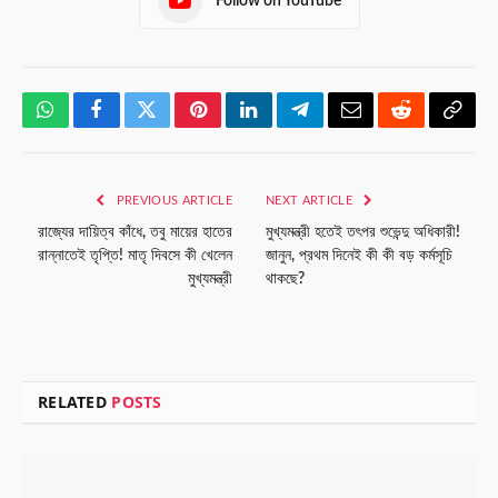
Follow on YouTube
WhatsApp
Facebook
Twitter
Pinterest
LinkedIn
Telegram
Email
Reddit
Copy
Link
PREVIOUS ARTICLE
NEXT ARTICLE
রাজ্যের দায়িত্ব কাঁধে, তবু মায়ের হাতের
মুখ্যমন্ত্রী হতেই তৎপর শুভেন্দু অধিকারী!
রান্নাতেই তৃপ্তি! মাতৃ দিবসে কী খেলেন
জানুন, প্রথম দিনেই কী কী বড় কর্মসূচি
মুখ্যমন্ত্রী
থাকছে?
RELATED
POSTS