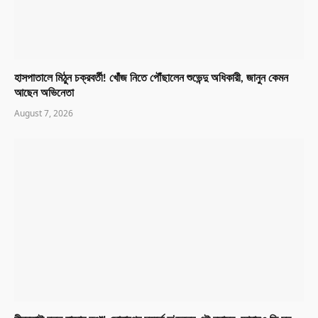
হাসপাতালে মিঠুন চক্রবর্তী! খোঁজ নিতে পৌঁছালেন শুভেন্দু অধিকারী, জানুন কেমন
আছেন অভিনেতা
August 7, 2026