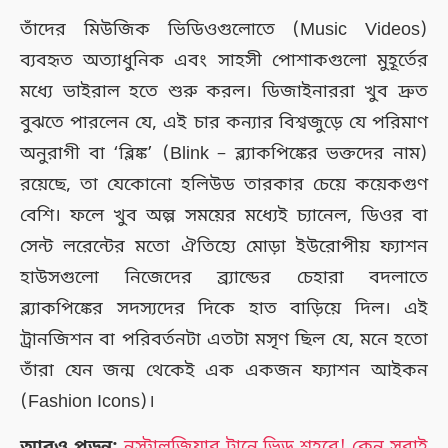
তাঁদের মিউজিক ভিডিওগুলোতে (Music Videos)
ব্যবহৃত অত্যাধুনিক এবং সাহসী পোশাকগুলো মুহূর্তের
মধ্যে ভাইরাল হতে শুরু করল। ডিজাইনাররা খুব দ্রুত
বুঝতে পারলেন যে, এই চার কন্যার বিশ্বজুড়ে যে পরিমাণ
অনুরাগী বা ‘ব্লিঙ্ক’ (Blink – ব্ল্যাকপিঙ্কের ভক্তদের নাম)
রয়েছে, তা যেকোনো হলিউড তারকার চেয়ে কয়েকগুণ
বেশি। ফলে খুব অল্প সময়ের মধ্যেই চ্যানেল, ডিওর বা
সেন্ট লরেন্টের মতো ঐতিহ্যে মোড়া ইউরোপীয় ফ্যাশন
হাউসগুলো নিজেদের ব্র্যান্ডের চেহারা বদলাতে
ব্ল্যাকপিঙ্কের সদস্যদের দিকে হাত বাড়িয়ে দিল। এই
ট্রানজিশন বা পরিবর্তনটা এতটা মসৃণ ছিল যে, মনে হতো
তাঁরা যেন জন্ম থেকেই এক একজন ফ্যাশন আইকন
(Fashion Icons)।
আরও পড়ুন:
নস্টালজিয়ার টানে ভিড় শহরে! কেন সবাই