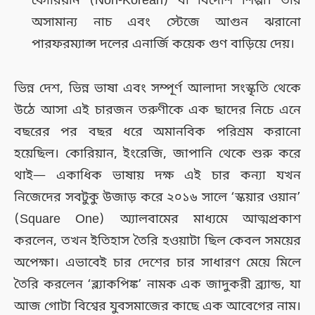
কোরিয়ান (Non-Korean) বা বিদেশি শিল্পী। তাঁর
অসামান্য নাচ এবং স্টেজে আগুন ঝরানো
পারফরম্যান্স দলের এনার্জি কয়েক গুণ বাড়িয়ে দেয়।
ভিন্ন দেশ, ভিন্ন ভাষা এবং সম্পূর্ণ আলাদা সংস্কৃতি থেকে
উঠে আসা এই চারজন তরুণীকে এক ছাদের নিচে এনে
বছরের পর বছর ধরে অমানবিক পরিশ্রম করানো
হয়েছিল। কোরিয়ান, ইংরেজি, জাপানি থেকে শুরু করে
থাই— একাধিক ভাষায় দক্ষ এই চার কন্যা যখন
নিজেদের সবটুকু উজাড় করে ২০১৬ সালে ‘স্কয়ার ওয়ান’
(Square One) অ্যালবামের মাধ্যমে আত্মপ্রকাশ
করলেন, তখন ইতিহাস তৈরি হওয়াটা ছিল কেবল সময়ের
অপেক্ষা। এভাবেই চার দেশের চার সাধারণ মেয়ে মিলে
তৈরি করলেন ‘ব্ল্যাকপিঙ্ক’ নামক এক জাদুকরী ব্র্যান্ড, যা
আজ গোটা বিশ্বের যুবসমাজের কাছে এক আবেগের নাম।