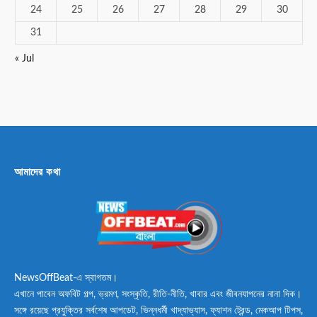
24
25
26
27
28
29
30
31
« Jul
আমাদের কথা
NewsOffBeat-এ স্বাগতম।
এখানে পাবেন অফবিট গল্প, ভ্রমণ, সংস্কৃতি, রীতি-নীতি, খাবার এবং জীবনযাপনের নানা দিক।
সঙ্গে রয়েছে প্রযুক্তির সর্বশেষ আপডেট, ভিন্নধর্মী খাদ্যাভ্যাস, ফ্যাশন ট্রেন্ড, মেকআপ টিপস,