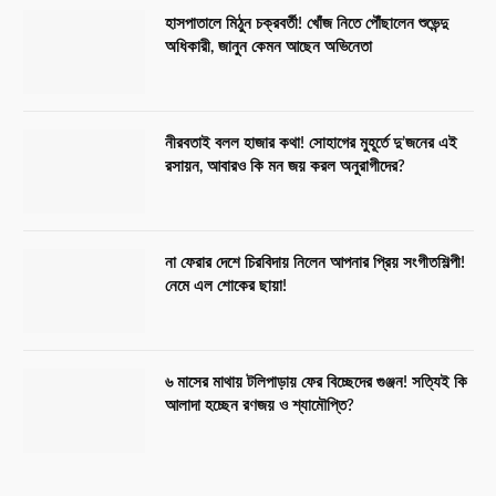
হাসপাতালে মিঠুন চক্রবর্তী! খোঁজ নিতে পৌঁছালেন শুভেন্দু
অধিকারী, জানুন কেমন আছেন অভিনেতা
নীরবতাই বলল হাজার কথা! সোহাগের মুহূর্তে দু’জনের এই
রসায়ন, আবারও কি মন জয় করল অনুরাগীদের?
না ফেরার দেশে চিরবিদায় নিলেন আপনার প্রিয় সংগীতশিল্পী!
নেমে এল শোকের ছায়া!
৬ মাসের মাথায় টলিপাড়ায় ফের বিচ্ছেদের গুঞ্জন! সত্যিই কি
আলাদা হচ্ছেন রণজয় ও শ্যামৌপ্তি?