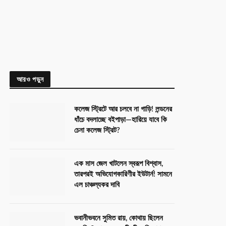
আরও পড়ুন
কলেজ স্ট্রিটে আর চলবে না গাড়ি! লন্ডনের
ধাঁচে বদলাচ্ছে বইপাড়া—হারিয়ে যাবে কি
চেনা কলেজ স্ট্রিট?
এক মাস জেল খাটলেন স্বরূপ বিশ্বাস,
তারপরই অভিযোগকারিণীর ইউটার্ন! সামনে
এল চাঞ্চল্যকর দাবি
ভবানীভবনে সুমিত রায়, কোথায় ছিলেন