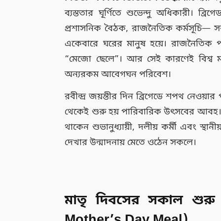
ব্যস্ততার ঘূর্ণিতে শুভেন্দু অধিকারী। ব্রি
প্রশাসনিক বৈঠক, রাজনৈতিক কর্মসূচি— সব
একেবারে ঘরের মানুষ হয়ে। রাজনৈতিক প
“মেজো ছেলে”। আর সেই কারণেই বিশ্ব মাত
অন্যরকম আবেগঘন পরিবেশ।
রবীন্দ্র জয়ন্তীর দিন ব্রিগেডে শপথ নেওয়ার
থেকেই শুরু হয় পারিবারিক উৎসবের আবহ।
থাকেন শুভানুধ্যায়ী, দলীয় কর্মী এবং স্থানী
দেখার উন্মাদনায় মেতে ওঠেন সকলে।
মাতৃ দিবসের সকাল শুরু 
Mother’s Day Meal)