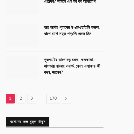
এতদিন? সামনে এল কী কী অভিযোগ
ঘরে বসেই গ্যাসের ই-কেওয়াইসি করুন,
ধাপে ধাপে সহজ পদ্ধতি জেনে নিন
পুরভোটের আগে বড় চমক! কলকাতা–
হাওড়ায় বাড়ছে ওয়ার্ড, কোন এলাকায় কী
বদল, জানেন?
…
Next
1
2
3
170
আমাদের সঙ্গে যুক্ত থাকুন