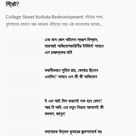
স্ট্রিট?
College Street Kolkata Redevelopment: বইয়ের গন্ধ,
ফুটপাতের দোকান আর আড্ডার ঐতিহ্যে গড়ে ওঠা কলকাতার কলেজ…
এক মাস জেল খাটলেন স্বরূপ বিশ্বাস,
তারপরই অভিযোগকারিণীর ইউটার্ন! সামনে
এল চাঞ্চল্যকর দাবি
ভবানীভবনে সুমিত রায়, কোথায় ছিলেন
এতদিন? সামনে এল কী কী অভিযোগ
ই এম আই মিস করলেই লক হবে ফোন?
আর বি আই-এর নতুন নিয়মে আসলেই কী
বদলাল, জানুন!
মহানায়ক উত্তম কুমারের জন্মশতবর্ষে বড়