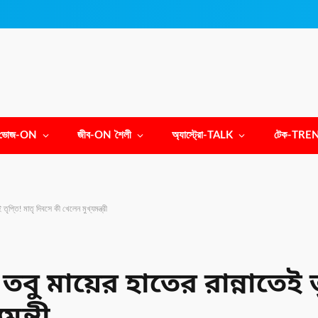
ভোজ-ON
জীব-ON শৈলী
অ্যাস্ট্রো-TALK
টেক-TRE
 তৃপ্তি! মাতৃ দিবসে কী খেলেন মুখ্যমন্ত্রী
 তবু মায়ের হাতের রান্নাতেই তৃ