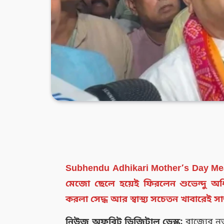
Subhendu Adhikari Mother’s Day Meal: র
মেজো ছেলে হয়েই ফিরলেন শুভেন্দু অধিক
করলা সেদ্ধ আর স্বাস্থ্য সচেতন খাবারেই
নিউজ অফবিট ডিজিটাল ডেস্ক:
রাজ্যের নত