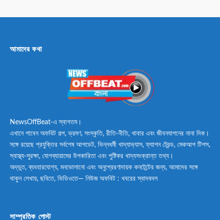
আমাদের কথা
NewsOffBeat-এ স্বাগতম।
এখানে পাবেন অফবিট গল্প, ভ্রমণ, সংস্কৃতি, রীতি-নীতি, খাবার এবং জীবনযাপনের নানা দিক।
সঙ্গে রয়েছে প্রযুক্তির সর্বশেষ আপডেট, ভিন্নধর্মী খাদ্যাভ্যাস, ফ্যাশন ট্রেন্ড, মেকআপ টিপস,
স্বাস্থ্য-সুরক্ষা, যোগব্যায়ামের উপকারিতা এবং পুষ্টিকর খাদ্যসংক্রান্ত তথ্য।
অদ্ভুত, ব্যবহারযোগ্য, মনভোলানো এবং অনুপ্রেরণাদায়ক কনটেন্টের জন্য, আমাদের সঙ্গে
থাকুন লেখায়, ছবিতে, ভিডিওতে— নিউজ অফবিট : খবরের স্বাদবদল
সাম্প্রতিক পোস্ট