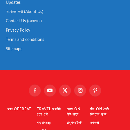
Updates
আমাদের কথা (About Us)
Contact Us (যোগাযোগ)
Privacy Policy
Terms and conditions
Sitemape
Facebook
YouTube
X
Instagram
Pinterest
(Twitter)
খবর-OFFBEAT
TRAVEL-অফবিট
ভোজ-ON
জীব-ON শৈলী
চলো-চলি
ফিট-বাইট
ফিটনেস ফান্ডা
যাত্রা-মন্ত্র
রান্না-ঝটপট
রূপকথা