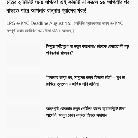
মাত্র ২ মিনিট সময় লাগবে! এই কাজটি না করলে ১৬ আগষ্টের পর
বাড়তে পারে আপনার রান্নার গ্যাসের খরচ!
LPG e-KYC Deadline August 16: এলপিজি গ্রাহকদের জন্য e-KYC
সম্পূর্ণ করার নির্ধারিত সময়সীমা ঘনিয়ে আসছে।…
সিঙ্গুরে ক্ষতিপূরণ না নতুন কারখানা? টাটাকে ফেরাতে কী বড়
পরিকল্পনা রাজ্যের?
“ক্ষমতার জন্য নয়, মানুষের জন্য ফিরতে চাই”— মুখ না
দেখিয়ে তুললেন একাধিক দাবি হাসিনা
অন্নপূর্ণা যোজনার নতুন পোর্টাল! যাদের অ্যাকাউন্টে টাকা
আসেনি, জানুন কোন নম্বরে মিলবে সমাধান