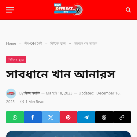
»
»
»
Home
জীব-ON শৈলী
ফিটনেস ফান্ডা
সাবধানে খান আনারস
ফিটনেস ফান্ডা
সাবধানে খান আনারস
By
নিউজ অফবিট
March 18, 2023
Updated:
December 16,
2025
1 Min Read