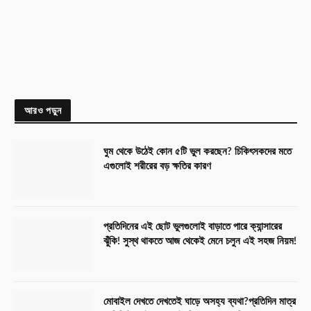
আরও পড়ুন
ঘুম থেকে উঠেই কোন ৫টি ভুল করছেন? চিকিৎসকদের মতে
এগুলোই শরীরের বড় ক্ষতির কারণ
প্রতিদিনের এই ছোট ভুলগুলোই বাড়াতে পারে ক্যান্সারের
ঝুঁকি! সুস্থ থাকতে আজ থেকেই মেনে চলুন এই সহজ নিয়ম!
মোবাইল দেখতে দেখতেই ঘাড়ে অসহ্য ব্যথা?প্রতিদিন মাত্র