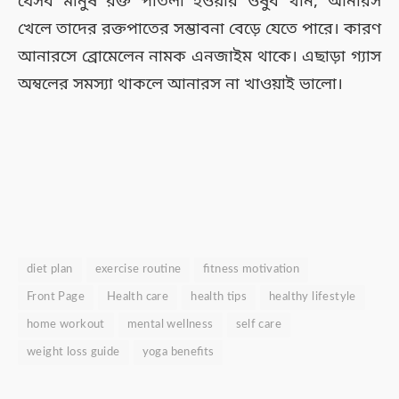
যেসব মানুষ রক্ত পাতলা হওয়ার ওষুধ খান, আনারস
খেলে তাদের রক্তপাতের সম্ভাবনা বেড়ে যেতে পারে। কারণ
আনারসে ব্রোমেলেন নামক এনজাইম থাকে। এছাড়া গ্যাস
অম্বলের সমস্যা থাকলে আনারস না খাওয়াই ভালো।
diet plan
exercise routine
fitness motivation
Front Page
Health care
health tips
healthy lifestyle
home workout
mental wellness
self care
weight loss guide
yoga benefits