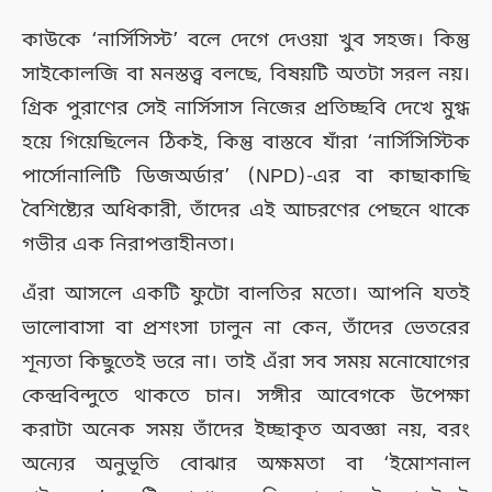
কাউকে ‘নার্সিসিস্ট’ বলে দেগে দেওয়া খুব সহজ। কিন্তু
সাইকোলজি বা মনস্তত্ত্ব বলছে, বিষয়টি অতটা সরল নয়।
গ্রিক পুরাণের সেই নার্সিসাস নিজের প্রতিচ্ছবি দেখে মুগ্ধ
হয়ে গিয়েছিলেন ঠিকই, কিন্তু বাস্তবে যাঁরা ‘নার্সিসিস্টিক
পার্সোনালিটি ডিজঅর্ডার’ (NPD)-এর বা কাছাকাছি
বৈশিষ্ট্যের অধিকারী, তাঁদের এই আচরণের পেছনে থাকে
গভীর এক নিরাপত্তাহীনতা।
এঁরা আসলে একটি ফুটো বালতির মতো। আপনি যতই
ভালোবাসা বা প্রশংসা ঢালুন না কেন, তাঁদের ভেতরের
শূন্যতা কিছুতেই ভরে না। তাই এঁরা সব সময় মনোযোগের
কেন্দ্রবিন্দুতে থাকতে চান। সঙ্গীর আবেগকে উপেক্ষা
করাটা অনেক সময় তাঁদের ইচ্ছাকৃত অবজ্ঞা নয়, বরং
অন্যের অনুভূতি বোঝার অক্ষমতা বা ‘ইমোশনাল