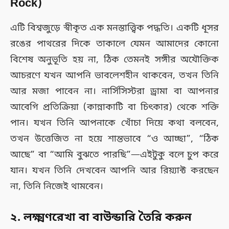
Rock)
এটি বিশ্বজুড়ে স্বীকৃত এক মনস্তাত্ত্বিক পদ্ধতি। একটি ধূসর
রঙের পাথরের দিকে তাকালে যেমন আমাদের কোনো
বিশেষ অনুভূতি হয় না, ঠিক তেমনই সঙ্গীর অযৌক্তিক
আচরণে যখন আপনি ভাবলেশহীন থাকবেন, তখন তিনি
আর মজা পাবেন না। নার্সিসিস্টরা ড্রামা বা আপনার
আবেগি প্রতিক্রিয়া (কান্নাকাটি বা চিৎকার) থেকে শক্তি
পান। যখন তিনি আপনাকে খোঁচা দিয়ে কথা বলবেন,
তখন উত্তেজিত না হয়ে শান্তভাবে “ও আচ্ছা”, “ঠিক
আছে” বা “আমি বুঝতে পারছি”—এইটুকু বলে চুপ করে
যান। যখন তিনি দেখবেন আপনি আর রিয়্যাক্ট করছেন
না, তিনি নিজেই থামবেন।
২. লক্ষ্মণরেখা বা বাউন্ডারি তৈরি করুন