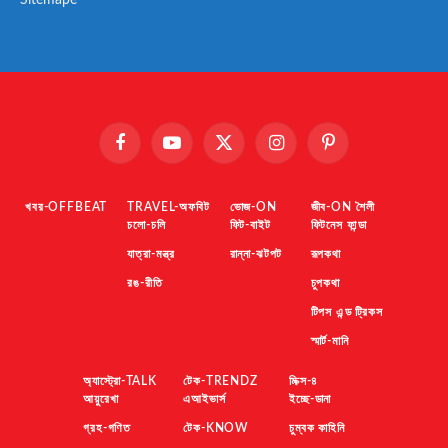
Sitemape
Facebook
YouTube
X
Instagram
Pinterest
(Twitter)
খবর-OFFBEAT
TRAVEL-অফবিট
ভোজ-ON
জীব-ON শৈলী
চলো-চলি
ফিট-বাইট
ফিটনেস ফান্ডা
যাত্রা-মন্ত্র
রান্না-ঝটপট
রূপকথা
রঙ-রীতি
চুপকথা
টিপস এন্ড ট্রিকস
স্মার্ট-মানি
অ্যাস্ট্রো-TALK
টেক-TRENDZ
মিক্স-৪
আয়ুরেখা
এআইভার্স
ইচ্ছে-ডানা
গ্রহ-গণিত
টেক-KNOW
চুম্বক কাহিনি