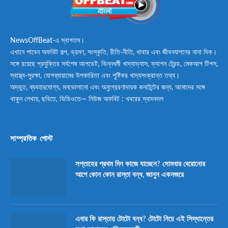
NewsOffBeat-এ স্বাগতম।
এখানে পাবেন অফবিট গল্প, ভ্রমণ, সংস্কৃতি, রীতি-নীতি, খাবার এবং জীবনযাপনের নানা দিক।
সঙ্গে রয়েছে প্রযুক্তির সর্বশেষ আপডেট, ভিন্নধর্মী খাদ্যাভ্যাস, ফ্যাশন ট্রেন্ড, মেকআপ টিপস,
স্বাস্থ্য-সুরক্ষা, যোগব্যায়ামের উপকারিতা এবং পুষ্টিকর খাদ্যসংক্রান্ত তথ্য।
অদ্ভুত, ব্যবহারযোগ্য, মনভোলানো এবং অনুপ্রেরণাদায়ক কনটেন্টের জন্য, আমাদের সঙ্গে
থাকুন লেখায়, ছবিতে, ভিডিওতে— নিউজ অফবিট : খবরের স্বাদবদল
সাম্প্রতিক পোস্ট
সপ্তাহের প্রথম দিন কাজে যাচ্ছেন? সোমবার বেরোনোর
আগে কোন কোন রাস্তা বন্ধ, জানুন একনজরে
এবার কি রাস্তায় টোটো বন্ধ? টোটো নিয়ে এই সিদ্ধান্তের