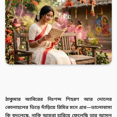
ঠাকুমার আবিরের নিঃশব্দ শিহরণ আর দোলের
কোলাহলের ভিড়ে দাঁড়িয়ে রিমির মনে প্রশ্ন—ভালোবাসা
কি বদলেছে, নাকি আমরা হারিয়ে ফেলেছি তার আসল