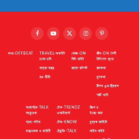
Facebook
YouTube
X
Instagram
Pinterest
(Twitter)
খবর-OFFBEAT
TRAVEL-অফবিট
ভোজ-ON
জীব-ON শৈলী
চলো-চলি
ফিট-বাইট
ফিটনেস ফান্ডা
যাত্রা-মন্ত্র
রান্না-ঝটপট
রূপকথা
রঙ-রীতি
চুপকথা
টিপস এন্ড ট্রিকস
স্মার্ট-মানি
অ্যাস্ট্রো-TALK
টেক-TRENDZ
মিক্স-৪
আয়ুরেখা
এআইভার্স
ইচ্ছে-ডানা
গ্রহ-গণিত
টেক-KNOW
চুম্বক কাহিনি
তত্ত্বকথা ও কাহিনী
ট্রেন্ডিং-TALK
লাইম লাইট