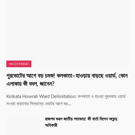
খবর-OFFBEAT
পুরভোটের আগে বড় চমক! কলকাতা–হাওড়ায় বাড়ছে ওয়ার্ড, কোন
এলাকায় কী বদল, জানেন?
Kolkata Howrah Ward Delimitation: কলকাতা ও হাওড়া পুরসভায় ওয়ার্ড
সংখ্যা বাড়ানোর সিদ্ধান্তে ভোটের আগে বড়…
রাজপথ ভরল জাতীয় পতাকায়! কী বার্তা দিলেন শুভেন্দু
অধিকারী