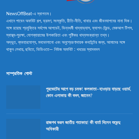
NewsOffBeat-এ স্বাগতম।
এখানে পাবেন অফবিট গল্প, ভ্রমণ, সংস্কৃতি, রীতি-নীতি, খাবার এবং জীবনযাপনের নানা দিক।
সঙ্গে রয়েছে প্রযুক্তির সর্বশেষ আপডেট, ভিন্নধর্মী খাদ্যাভ্যাস, ফ্যাশন ট্রেন্ড, মেকআপ টিপস,
স্বাস্থ্য-সুরক্ষা, যোগব্যায়ামের উপকারিতা এবং পুষ্টিকর খাদ্যসংক্রান্ত তথ্য।
অদ্ভুত, ব্যবহারযোগ্য, মনভোলানো এবং অনুপ্রেরণাদায়ক কনটেন্টের জন্য, আমাদের সঙ্গে
থাকুন লেখায়, ছবিতে, ভিডিওতে— নিউজ অফবিট : খবরের স্বাদবদল
সাম্প্রতিক পোস্ট
পুরভোটের আগে বড় চমক! কলকাতা–হাওড়ায় বাড়ছে ওয়ার্ড,
কোন এলাকায় কী বদল, জানেন?
রাজপথ ভরল জাতীয় পতাকায়! কী বার্তা দিলেন শুভেন্দু
অধিকারী