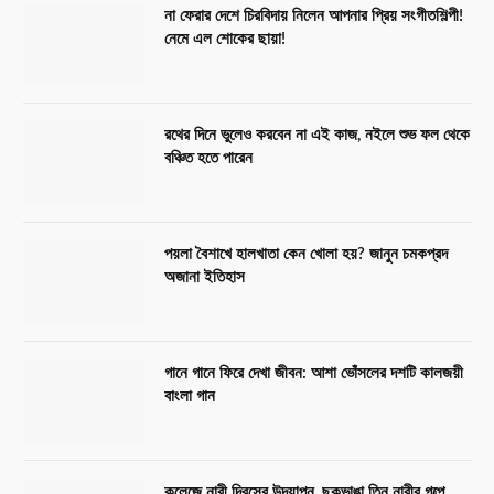
না ফেরার দেশে চিরবিদায় নিলেন আপনার প্রিয় সংগীতশিল্পী!
নেমে এল শোকের ছায়া!
রথের দিনে ভুলেও করবেন না এই কাজ, নইলে শুভ ফল থেকে
বঞ্চিত হতে পারেন
পয়লা বৈশাখে হালখাতা কেন খোলা হয়? জানুন চমকপ্রদ
অজানা ইতিহাস
গানে গানে ফিরে দেখা জীবন: আশা ভোঁসলের দশটি কালজয়ী
বাংলা গান
কলেজে নারী দিবসের উদযাপন, ছকভাঙা তিন নারীর গল্পে