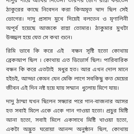
দাদুর পায়ে আবির দিতেন। তারপর ভোগ রান্না করতেন
ঠাকুরের কাছে নিবেদন করা কিঅমৃত স্বাদ ছিল সেই
ভোগের। দাদু প্রসাদ মুখে দিয়েই বলতেন ও মৃণালিনী
অপূর্ব হয়েছে আজকে রান্না তোমার। ঠাকুমার মুখটা
উজ্জ্বল হয়ে যেত সে কথা শুনে।
রিমি ভাবে কি করে এই বন্ধন সৃষ্টি হতো কোথায়
ব্রেকআপ ছিল । কোথায় এত ডিভোর্স ছিল। পারিবারিক
বন্ধন কি করে এতটাই মধুর হত। আর এখন দোল মানে
হইচই, আড্ডা কেমন যেন মেকি লাগে সবকিছু কত মেয়ের
জীবন এই দিন নষ্ট হয়ে যায় সম্মান ধুলোয় মিশে যায়।
দাদু ঠাম্মা যখন ছিলেন সন্ধ্যার পরে গান-বাজনার আসর
হত সবাই মিলে একে একে গান গাওয়া হতো। প্রচুর মিষ্টি
আনা হতো, সবাই মিলে একসাথে মিষ্টি খাওয়া হতো,
একটা অদ্ভুত ঘরোয়া আনন্দ অনুষ্ঠান ছিল, কোথায়