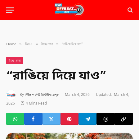
»
»
»
Home
মিক্স-৪
ইচ্ছে-ডানা
“রাঙিয়ে দিয়ে যাও”
ইচ্ছে-ডানা
“রাঙিয়ে দিয়ে যাও”
By
নিউজ অফবিট ডিজিটাল ডেস্ক
March 4, 2026
Updated:
March 4,
2026
4 Mins Read