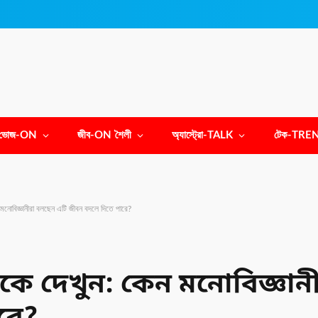
ভোজ-ON
জীব-ON শৈলী
অ্যাস্ট্রো-TALK
টেক-TRE
মনোবিজ্ঞানীরা বলছেন এটি জীবন বদলে দিতে পারে?
ে দেখুন: কেন মনোবিজ্ঞান