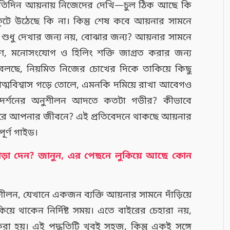
রতিদিন আয়নায় নিজেদের দেখি—চুল ঠিক আছে কি
ি ফুটে উঠেছে কি না। কিন্তু শেষ কবে আয়নার সামনে
 শুধু দেখার জন্য নয়, বোঝার জন্য? আয়নার সামনে
্ত্রণ, মনোসংযোগ ও হিলিং শক্তি জাগ্রত করার জন্য
া বলছে, নিয়মিত নিজের চোখের দিকে তাকিয়ে কিছু
ত্মবিশ্বাস গড়ে তোলে, এমনকি দমিয়ে রাখা আবেগও
্মদর্শনের অনুশীলন আদতে কতটা গভীর? কীভাবে
রে আপনার জীবনে? এই প্রতিবেদনে থাকছে আয়নার
পূর্ণ গাইড।
ড়া দেন? জানুন, এর পেছনে লুকিয়ে আছে কোন
ীলন, যেখানে একজন ব্যক্তি আয়নার সামনে দাঁড়িয়ে
য়ে থাকেন নির্দিষ্ট সময়। এতে বাইরের চেহারা নয়,
করা হয়। এই পদ্ধতিটি খুবই সহজ, কিন্তু একই সঙ্গে