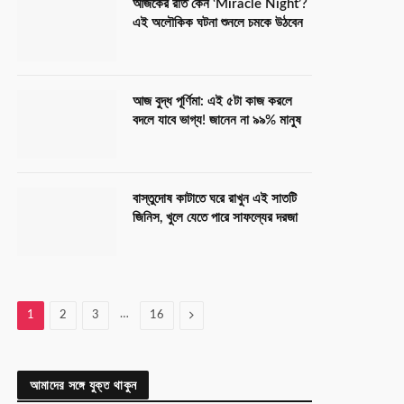
আজকের রাত কেন ‘Miracle Night’?
এই অলৌকিক ঘটনা শুনলে চমকে উঠবেন
আজ বুদ্ধ পূর্ণিমা: এই ৫টা কাজ করলে
বদলে যাবে ভাগ্য! জানেন না ৯৯% মানুষ
বাস্তুদোষ কাটাতে ঘরে রাখুন এই সাতটি
জিনিস, খুলে যেতে পারে সাফল্যের দরজা
…
Next
1
2
3
16
আমাদের সঙ্গে যুক্ত থাকুন