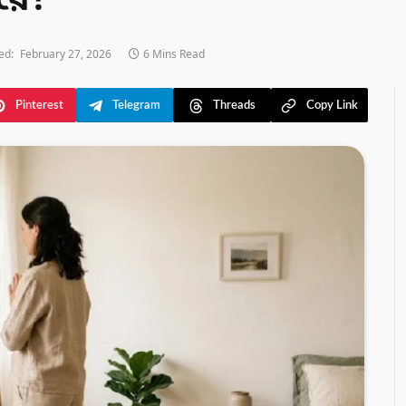
রে?
ed:
February 27, 2026
6 Mins Read
Pinterest
Telegram
Threads
Copy Link