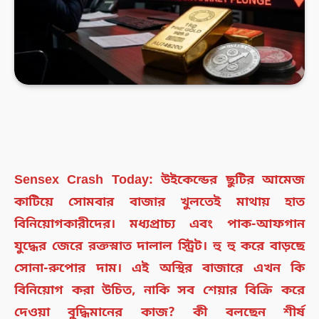
Sensex Crash Today:
উইকেন্ডের ছুটির আমেজ
কাটিয়ে সোমবার বাজার খুলতেই মাথায় হাত
বিনিয়োগকারীদের। মধ্যপ্রাচ্য এবং পাক-আফগান
যুদ্ধের জেরে রক্তস্নাত দালাল স্ট্রিট। হু হু করে বাড়ছে
সোনা-রুপোর দাম। এই অস্থির বাজারে এখন কি
বিনিয়োগ করা উচিত, নাকি সব শেয়ার বিক্রি করে
দেওয়া বুদ্ধিমানের কাজ? কী বলছেন শীর্ষ