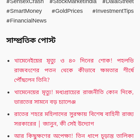
#SensexCrash #StockMarketIndia #DalalStreet
#SmartMoney #GoldPrices #InvestmentTips
#FinancialNews
সাম্প্রতিক পোস্ট
খামেনেইয়ের মৃত্যু ও ৪০ দিনের শোক! পহলভি
রাজবংশের পতন থেকে কীভাবে ক্ষমতার শীর্ষে
পৌঁছলেন তিনি?
খামেনেয়ের মৃত্যু! মধ্যপ্রাচ্যের রাজনীতি কোন দিকে,
ভারতের সামনে বড় চ্যালেঞ্জ
রাতের শহরে মহিলাদের সুরক্ষায় বিশেষ বাহিনী রাজ্য
সরকারের │ জানুন, কী সেই উদ্যোগ
আর কিছুক্ষণের অপেক্ষা! তিন ধাপে চূড়ান্ত তালিকা