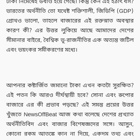
টাকা নিমেষেই উধাও হয়ে গেছে। কিন্তু কেন এই হঠাৎ ধস?
ভারতের অর্থনীতি তো যথেষ্ট শক্তিশালী, জিডিপি (GDP)
গ্রোথও ভালো, তাহলে বাজারের এই রক্তস্নাত অবস্থার
কারণ কী? এর উত্তর লুকিয়ে আছে আমাদের দেশের
সীমানার বাইরে, বৈশ্বিক ভূ-রাজনীতির এক অত্যন্ত জটিল
এবং ভয়ংকর সমীকরণের মধ্যে।
আপনার কষ্টার্জিত জমানো টাকা এখন কতটা সুরক্ষিত?
এই পতন কি আরও দীর্ঘস্থায়ী হবে? সোনা এবং রুপোর
বাজারে এর কী প্রভাব পড়ছে? এই সমস্ত প্রশ্নের উত্তর
খুঁজতে NewsOffBeat আজ কথা বলেছে দেশের প্রখ্যাত
অর্থনীতিবিদ এবং বাজার বিশেষজ্ঞদের সঙ্গে। আসুন,
কোনো রকম আতঙ্কে কান না দিয়ে, একদম তথ্য এবং