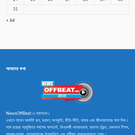
31
« Jul
আমাদের কথা
NewsOffBeat-এ স্বাগতম।
এখানে পাবেন অফবিট গল্প, ভ্রমণ, সংস্কৃতি, রীতি-নীতি, খাবার এবং জীবনযাপনের নানা দিক।
সঙ্গে রয়েছে প্রযুক্তির সর্বশেষ আপডেট, ভিন্নধর্মী খাদ্যাভ্যাস, ফ্যাশন ট্রেন্ড, মেকআপ টিপস,
স্বাস্থ্য-সুরক্ষা, যোগব্যায়ামের উপকারিতা এবং পুষ্টিকর খাদ্যসংক্রান্ত তথ্য।