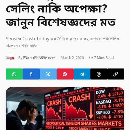
সেলিং নাকি অপেক্ষা?
জানুন বিশেষজ্ঞদের মত
Sensex Crash Today এবং বৈশ্বিক যুদ্ধের আবহে আপনার পোর্টফোলিও
সামলানোর গাইডলাইন
By
নিউজ অফবিট ডিজিটাল ডেস্ক
March 2, 2026
7 Mins Read