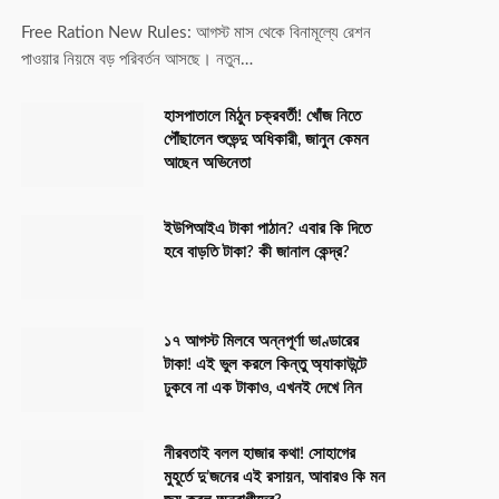
Free Ration New Rules: আগস্ট মাস থেকে বিনামূল্যে রেশন
পাওয়ার নিয়মে বড় পরিবর্তন আসছে। নতুন…
হাসপাতালে মিঠুন চক্রবর্তী! খোঁজ নিতে
পৌঁছালেন শুভেন্দু অধিকারী, জানুন কেমন
আছেন অভিনেতা
ইউপিআইএ টাকা পাঠান? এবার কি দিতে
হবে বাড়তি টাকা? কী জানাল কেন্দ্র?
১৭ আগস্ট মিলবে অন্নপূর্ণা ভাণ্ডারের
টাকা! এই ভুল করলে কিন্তু অ্যাকাউন্টে
ঢুকবে না এক টাকাও, এখনই দেখে নিন
নীরবতাই বলল হাজার কথা! সোহাগের
মুহূর্তে দু’জনের এই রসায়ন, আবারও কি মন