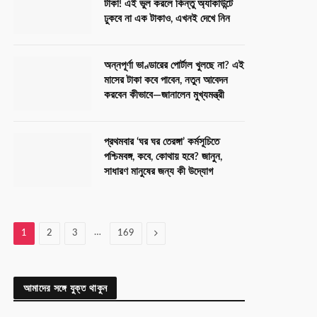
টাকা! এই ভুল করলে কিন্তু অ্যাকাউন্টে
ঢুকবে না এক টাকাও, এখনই দেখে নিন
অন্নপূর্ণা ভাণ্ডারের পোর্টাল খুলছে না? এই
মাসের টাকা কবে পাবেন, নতুন আবেদন
করবেন কীভাবে—জানালেন মুখ্যমন্ত্রী
প্রথমবার ‘ঘর ঘর তেরঙ্গা’ কর্মসূচিতে
পশ্চিমবঙ্গ, কবে, কোথায় হবে? জানুন,
সাধারণ মানুষের জন্য কী উদ্যোগ
…
Next
1
2
3
169
আমাদের সঙ্গে যুক্ত থাকুন