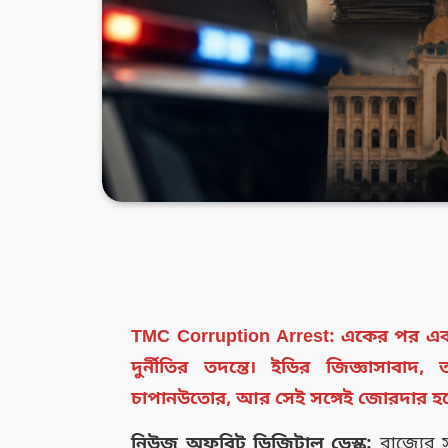
TMC Corruption Arrest: একের পর এক 
দুর্নীতির তদন্তে। ইডির জিজ্ঞাসাবাদ
চাপানউতোর, আর সেই সঙ্গেই জোরদার হচ
নিউজ অফবিট ডিজিটাল ডেস্ক:
রাজ্যের