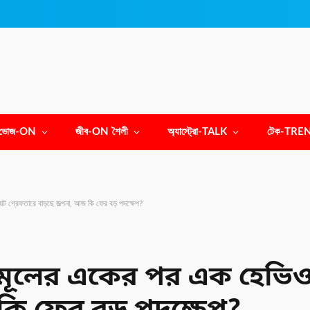
ভোজ-ON
জীব-ON শৈলী
অ্যাস্ট্রো-TALK
টেক-TRE
 গ্রেফতারে বাড়ছে জল্পনা, আজ কি ফের বড় পদক্ষেপ?
ূলের একের পর এক হেভিওয়