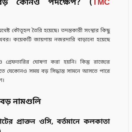
় কোনও পদক্ষেপ? (
TMC
ট কৌতূহল তৈরি হয়েছে। তদন্তকারী সংস্থার কিছু
 খবর। কয়েকটি জায়গায় নজরদারি বাড়ানো হয়েছে
গ্রেফতারির ঘোষণা করা হয়নি। কিন্তু রাজ্যের
াতে যেকোনও সময় বড় সিদ্ধান্ত সামনে আসতে পারে
শ।
বড় নামগুলি
ঘাটের প্রাক্তন ওসি, বর্তমানে কলকাতা