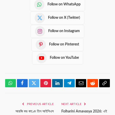
Follow on WhatsApp
Follow on X (Twitter)
Follow on Instagram
Follow on Pinterest
Follow on YouTube
WhatsApp
Facebook
Twitter
Pinterest
LinkedIn
Telegram
Email
Reddit
Copy
Link
PREVIOUS ARTICLE
NEXT ARTICLE
আরজি কর কাণ্ডে তিন আইপিএস
Folharini Amavasya 2026: এই