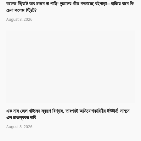
কলেজ স্ট্রিটে আর চলবে না গাড়ি! লন্ডনের ধাঁচে বদলাচ্ছে বইপাড়া—হারিয়ে যাবে কি
চেনা কলেজ স্ট্রিট?
August 8, 2026
এক মাস জেল খাটলেন স্বরূপ বিশ্বাস, তারপরই অভিযোগকারিণীর ইউটার্ন! সামনে
এল চাঞ্চল্যকর দাবি
August 8, 2026