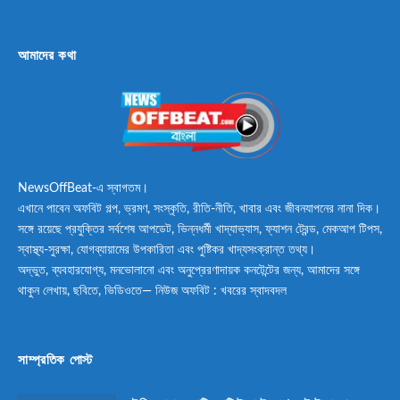
আমাদের কথা
NewsOffBeat-এ স্বাগতম।
এখানে পাবেন অফবিট গল্প, ভ্রমণ, সংস্কৃতি, রীতি-নীতি, খাবার এবং জীবনযাপনের নানা দিক।
সঙ্গে রয়েছে প্রযুক্তির সর্বশেষ আপডেট, ভিন্নধর্মী খাদ্যাভ্যাস, ফ্যাশন ট্রেন্ড, মেকআপ টিপস,
স্বাস্থ্য-সুরক্ষা, যোগব্যায়ামের উপকারিতা এবং পুষ্টিকর খাদ্যসংক্রান্ত তথ্য।
অদ্ভুত, ব্যবহারযোগ্য, মনভোলানো এবং অনুপ্রেরণাদায়ক কনটেন্টের জন্য, আমাদের সঙ্গে
থাকুন লেখায়, ছবিতে, ভিডিওতে— নিউজ অফবিট : খবরের স্বাদবদল
সাম্প্রতিক পোস্ট