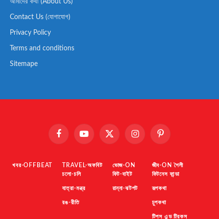
আমাদের কথা (About Us)
Contact Us (যোগাযোগ)
Privacy Policy
Terms and conditions
Sitemape
Facebook
YouTube
X
Instagram
Pinterest
(Twitter)
খবর-OFFBEAT
TRAVEL-অফবিট
ভোজ-ON
জীব-ON শৈলী
চলো-চলি
ফিট-বাইট
ফিটনেস ফান্ডা
যাত্রা-মন্ত্র
রান্না-ঝটপট
রূপকথা
রঙ-রীতি
চুপকথা
টিপস এন্ড ট্রিকস