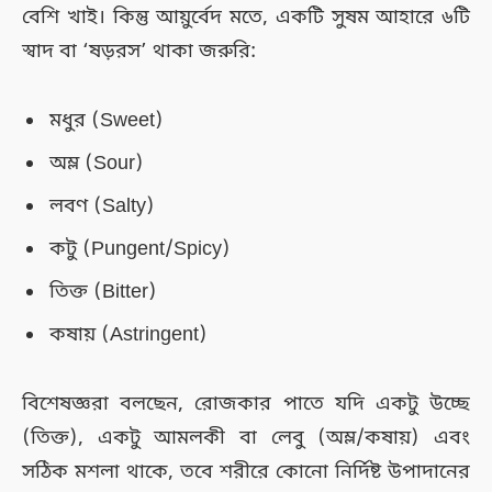
বেশি খাই। কিন্তু আয়ুর্বেদ মতে, একটি সুষম আহারে ৬টি
স্বাদ বা ‘ষড়রস’ থাকা জরুরি:
মধুর (Sweet)
অম্ল (Sour)
লবণ (Salty)
কটু (Pungent/Spicy)
তিক্ত (Bitter)
কষায় (Astringent)
বিশেষজ্ঞরা বলছেন, রোজকার পাতে যদি একটু উচ্ছে
(তিক্ত), একটু আমলকী বা লেবু (অম্ল/কষায়) এবং
সঠিক মশলা থাকে, তবে শরীরে কোনো নির্দিষ্ট উপাদানের