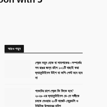
oon with 5
আরও পড়ুন
প্রেম নতুন হোক বা সাতপাকের—সম্পর্কের
সব রঙের জন্য রইল ১০১টি বাছাই করা
ভ্যালেন্টাইনস উইশ যা কপি-পেস্ট মনে হবে
না
পকেটের চাপে প্রেম কি ফিকে হবে?
২০২৬-এর ভ্যালেন্টাইনস ডে-তে সঙ্গীকে
চমকে দেওয়ার ২০টি বাজেট-ফ্রেন্ডলি ও
ইউনিক উপহারের হদিশ