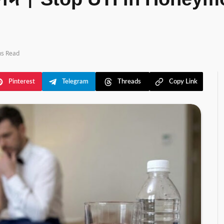
পদ | Stop UTI in Honeym
ns Read
Pinterest
Telegram
Threads
Copy Link