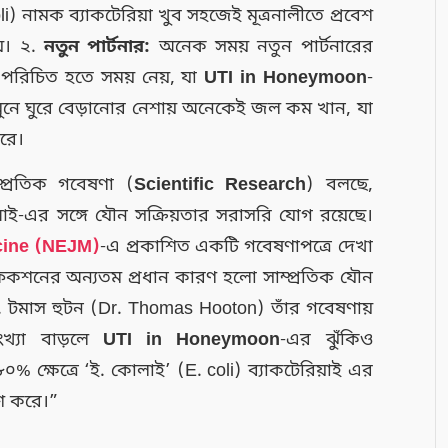
li) নামক ব্যাকটেরিয়া খুব সহজেই মূত্রনালীতে প্রবেশ
য়। ২.
নতুন পার্টনার:
অনেক সময় নতুন পার্টনারের
ম পরিচিত হতে সময় নেয়, যা
UTI in Honeymoon
-
ুনে ঘুরে বেড়ানোর নেশায় অনেকেই জল কম খান, যা
করে।
্প্রতিক গবেষণা (
Scientific Research
) বলছে,
ই-এর সঙ্গে যৌন সক্রিয়তার সরাসরি যোগ রয়েছে।
cine (NEJM)
-এ প্রকাশিত একটি গবেষণাপত্রে দেখা
 ইনফেকশনের অন্যতম প্রধান কারণ হলো সাম্প্রতিক যৌন
. টমাস হুটন (Dr. Thomas Hooton) তাঁর গবেষণায়
সংখ্যা বাড়লে
UTI in Honeymoon
-এর ঝুঁকিও
% ক্ষেত্রে ‘ই. কোলাই’ (E. coli) ব্যাকটেরিয়াই এর
েশ করে।”