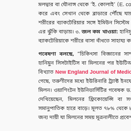
মলদ্বার বা যৌনাঙ্গ থেকে ‘ই. কোলাই’ (E. co
করে এবং সেখান থেকে ব্লাডারে পৌঁছে যা
শরীরের ব্যাকটেরিয়ার সঙ্গে ইমিউন সিস্টে
এর ঝুঁকি বাড়ায়। ৩.
জল কম খাওয়া:
হানিম
ব্যাকটেরিয়াকে শরীরে বাসা বাঁধতে সাহায্য 
গবেষণা বলছে,
“চিকিৎসা বিজ্ঞানের সাম
হানিমুন সিসটাইটিস বা মিলনের পর ইউটিআ
বিখ্যাত
New England Journal of Medi
গেছে, তরুণীদের মধ্যে ইউরিনারি ট্র্যাক্ট
মিলন। ওয়াশিংটন ইউনিভার্সিটির গবেষক ড
দেখিয়েছেন, মিলনের ফ্রিকোয়েন্সি বা 
সমানুপাতিক হারে বাড়ে। মূলত ৭৮% থেকে ৮০
জন্য দায়ী যা মিলনের সময় মূত্রনালীতে প্রব