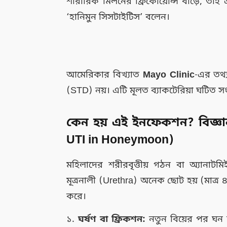
শারীরিক মিলনের ফ্রিকোয়েন্সি বাড়ে, তা
‘হানিমুন সিসটাইটিস’ বলেন।
আমেরিকার বিখ্যাত
Mayo Clinic
-এর তথ্
(STD) নয়। এটি মূলত ব্যাকটেরিয়া ঘটিত সংক্র
কেন হয় এই ইনফেকশন? বিজ্ঞা
UTI in Honeymoon)
মহিলাদের শরীরবৃত্তীয় গঠন বা অ্যানাটম
মূত্রনালী (Urethra) অনেক ছোট হয় (মাত্র
করে।
১.
ঘর্ষণ বা ফ্রিকশন:
নতুন বিয়ের পর ঘন 