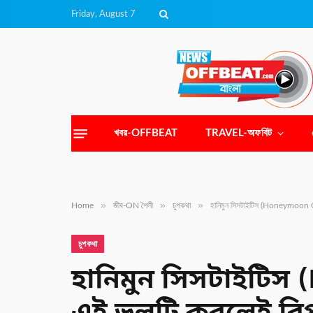
Friday, August 7
খবর-OFFBEAT
TRAVEL-অফবিট
»
»
»
Home
জীব-ON শৈলী
চুপকথা
হানিমুন সিসটাইটিস (Honeymoon 
চুপকথা
হানিমুন সিসটাইটিস 