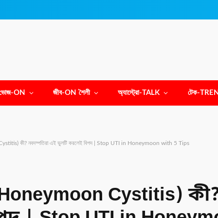
ভোজ-ON
জীব-ON শৈলী
অ্যাস্ট্রো-TALK
টেক-TRE
Cystitis) কী? নবদম্পতিরা এই ভুলটি করলেই বিপদ | Stop UTI in Honeymoon with 5 Tips
(Honeymoon Cystitis) কী