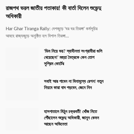
রাজপথ ভরল জাতীয় পতাকায়! কী বার্তা দিলেন শুভেন্দু
অধিকারী
Har Ghar Tiranga Rally: দেশজুড়ে ‘ঘর ঘর তিরঙ্গা’ কর্মসূচির
আবহে রাজ্যজুড়ে অনুষ্ঠিত হল বিশাল তিরঙ্গা…
‘ডিম নিয়ে ভয়? স্বাধীনতা সংগ্রামীরা গুলি
খেয়েছেন!’ মহুয়া মৈত্রকে কেন তোপ
সুপ্রিম কোর্টের
সবাই আর পাবেন না বিনামূল্যে রেশন! নতুন
নিয়মে কারা বাদ পড়বেন, জেনে নিন
হাসপাতালে মিঠুন চক্রবর্তী! খোঁজ নিতে
পৌঁছালেন শুভেন্দু অধিকারী, জানুন কেমন
আছেন অভিনেতা