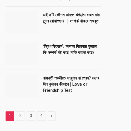
এই ৫টি কৌশল মানলে ঝগড়াও বদলে যায়
সুন্দর বোঝাপড়ায় │ সম্পর্ক থাকবে মজবুত
‘স্লিপ ডিভোর্স’: আলাদা বিছানায় ঘুমানো
কি সম্পর্ক নষ্ট করে, নাকি ভালো করে?
বাসন্তী পঞ্চমীতে বন্ধুত্ব না প্রেম? মনের
টান বুঝবেন কীভাবে | Love or
Friendship Test
Next
1
2
3
4