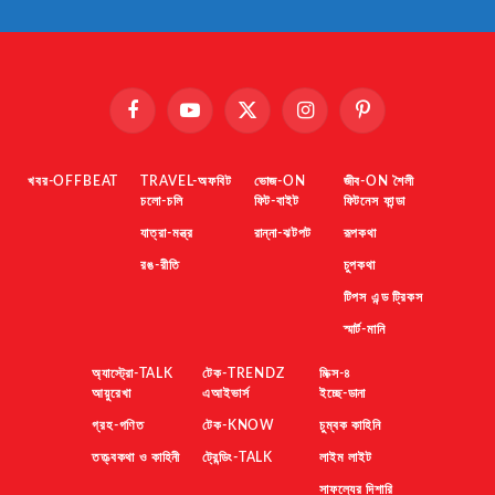
Facebook
YouTube
X
Instagram
Pinterest
(Twitter)
খবর-OFFBEAT
TRAVEL-অফবিট
ভোজ-ON
জীব-ON শৈলী
চলো-চলি
ফিট-বাইট
ফিটনেস ফান্ডা
যাত্রা-মন্ত্র
রান্না-ঝটপট
রূপকথা
রঙ-রীতি
চুপকথা
টিপস এন্ড ট্রিকস
স্মার্ট-মানি
অ্যাস্ট্রো-TALK
টেক-TRENDZ
মিক্স-৪
আয়ুরেখা
এআইভার্স
ইচ্ছে-ডানা
গ্রহ-গণিত
টেক-KNOW
চুম্বক কাহিনি
তত্ত্বকথা ও কাহিনী
ট্রেন্ডিং-TALK
লাইম লাইট
সাফল্যের দিশারি