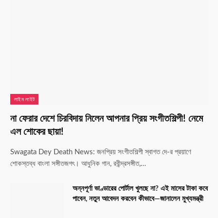
লাইম লাইট
না ফেরার দেশে চিরবিদায় নিলেন আপনার প্রিয় সংগীতশিল্পী! নেমে
এল শোকের ছায়া!
Swagata Dey Death News: জনপ্রিয় সংগীতশিল্পী স্বাগত দে-র প্রয়াণে
শোকস্তব্ধ বাংলা সঙ্গীতজগৎ। আধুনিক গান, রবীন্দ্রসঙ্গীত,…
অন্নপূর্ণা ভাণ্ডারের পোর্টাল খুলছে না? এই মাসের টাকা কবে
পাবেন, নতুন আবেদন করবেন কীভাবে—জানালেন মুখ্যমন্ত্রী