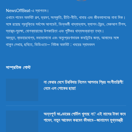
NewsOffBeat-এ স্বাগতম।
এখানে পাবেন অফবিট গল্প, ভ্রমণ, সংস্কৃতি, রীতি-নীতি, খাবার এবং জীবনযাপনের নানা দিক।
সঙ্গে রয়েছে প্রযুক্তির সর্বশেষ আপডেট, ভিন্নধর্মী খাদ্যাভ্যাস, ফ্যাশন ট্রেন্ড, মেকআপ টিপস,
স্বাস্থ্য-সুরক্ষা, যোগব্যায়ামের উপকারিতা এবং পুষ্টিকর খাদ্যসংক্রান্ত তথ্য।
অদ্ভুত, ব্যবহারযোগ্য, মনভোলানো এবং অনুপ্রেরণাদায়ক কনটেন্টের জন্য, আমাদের সঙ্গে
থাকুন লেখায়, ছবিতে, ভিডিওতে— নিউজ অফবিট : খবরের স্বাদবদল
সাম্প্রতিক পোস্ট
না ফেরার দেশে চিরবিদায় নিলেন আপনার প্রিয় সংগীতশিল্পী!
নেমে এল শোকের ছায়া!
অন্নপূর্ণা ভাণ্ডারের পোর্টাল খুলছে না? এই মাসের টাকা কবে
পাবেন, নতুন আবেদন করবেন কীভাবে—জানালেন মুখ্যমন্ত্রী