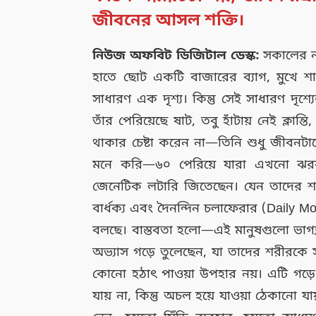
জীবনের আসল শক্তি।
নিউজ অফবিট ডিজিটাল ডেস্ক:
সকালের নর
হাতে ছোট একটি বাজারের ব্যাগ, মুখে 
সাধারণ এক দৃশ্য। কিন্তু সেই সাধারণ দৃ
তাঁর পেরিয়েছে ষাট, তবু হাঁটায় নেই ক্লান
থাকার চেষ্টা করেন না—তিনি শুধু জীবনট
মনে করি—৬০ পেরিয়ে যারা এখনো ঝরঝ
জেনেটিক লটারি জিতেছেন। যেন তাদের শরী
বার্ধক্য এবং দৈনন্দিন চলাফেরার (Daily 
বলছে। বাস্তবতা হলো—এই মানুষগুলো ভাগ্
অভ্যাস গড়ে তুলেছেন, যা তাদের শরীরকে স
কোনো হঠাৎ পাওয়া উপহার নয়। এটি গড়ে 
যায় না, কিন্তু অচল হয়ে যাওয়া ঠেকানো 