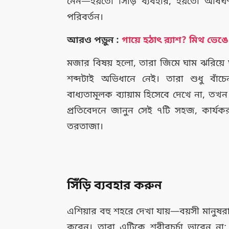
নেন—হয়তো সিঁড়ি ব্যবহার, হয়তো আধঘণ
পরিবর্তন।
আরও পড়ুন :
গায়ে হঠাৎ র‍্যাশ? মিথ ভে
মজার বিষয় হলো, তারা জিমে ঘাম ঝরিয়ে ঘ
শব্দটাই অভিধানে নেই। তারা শুধু বাঁ
বাধ্যতামূলক ব্যায়াম হিসেবে দেখে না, 
প্রতিবেদনে জানুন সেই ৭টি সহজ, কার্
তরতাজা।
সিঁড়ি ব্যবহার করুন
এশিয়ার বহু শহরে দেখা যায়—বয়সী মানুষরা
করেন। তারা এটিকে শরীরচর্চা ভাবেন না; 