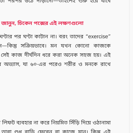
্টা পরপর উঠে দাঁড়ানো—তাহলেই শুরু হয়ে যাবে
ঙে জানুন, চিকেন পক্সের এই লক্ষণগুলো
ণ্টার পর ঘণ্টা কাটান না। বরং তাদের “exercise”
চেন—কিন্তু সক্রিয়ভাবে। মন যখন কোনো কাজকে
তখন সেই কাজ দীর্ঘদিন ধরে করা অনেক সহজ হয়। এই
যকর অভ্যাস, যা ৬০-এর পরেও শরীর ও মনকে রাখে
 লিফট ব্যবহার না করে নিয়মিত সিঁড়ি দিয়ে ওঠানামা
তারা শুধু বাড়ি ফেরেন বা কাজে যান। কিন্তু এই