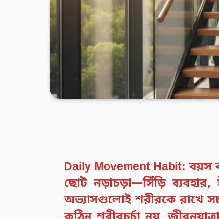
Daily Movement Habit: বয়স বাড়
ছোট নড়াচড়া—সিঁড়ি ব্যবহার,
অভ্যাসগুলোই শরীরকে রাখে 
কঠিন শরীরচর্চা নয়, জীবনযাত্র