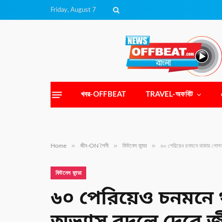
Friday, August 7
খবর-OFFBEAT
TRAVEL-অফবিট
»
»
»
Home
জীব-ON শৈলী
ফিটনেস ফান্ডা
৬০ পেরিয়েও চনমনে থাকার গোপন
ফিটনেস ফান্ডা
৬০ পেরিয়েও চনমনে 