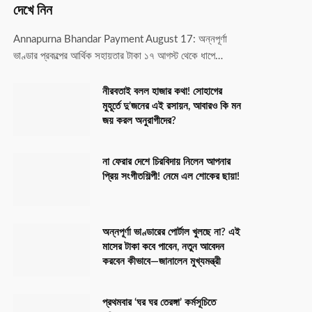
দেখে নিন
Annapurna Bhandar Payment August 17: অন্নপূর্ণা
ভাণ্ডার প্রকল্পের আর্থিক সহায়তার টাকা ১৭ আগস্ট থেকে ধাপে…
নীরবতাই বলল হাজার কথা! সোহাগের
মুহূর্তে দু’জনের এই রসায়ন, আবারও কি মন
জয় করল অনুরাগীদের?
না ফেরার দেশে চিরবিদায় নিলেন আপনার
প্রিয় সংগীতশিল্পী! নেমে এল শোকের ছায়া!
অন্নপূর্ণা ভাণ্ডারের পোর্টাল খুলছে না? এই
মাসের টাকা কবে পাবেন, নতুন আবেদন
করবেন কীভাবে—জানালেন মুখ্যমন্ত্রী
প্রথমবার ‘ঘর ঘর তেরঙ্গা’ কর্মসূচিতে