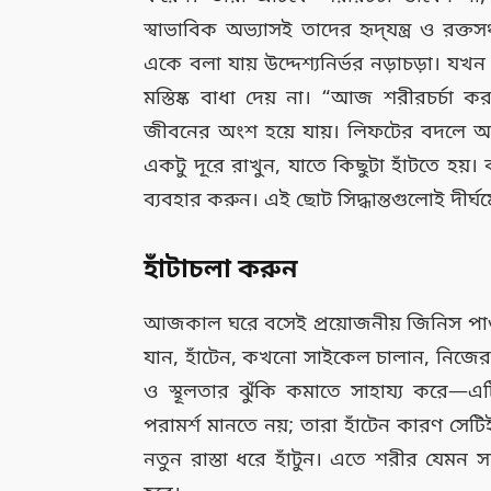
স্বাভাবিক অভ্যাসই তাদের হৃদ্‌যন্ত্র ও রক্ত
একে বলা যায় উদ্দেশ্যনির্ভর নড়াচড়া। 
মস্তিষ্ক বাধা দেয় না। “আজ শরীরচর্চা
জীবনের অংশ হয়ে যায়। লিফটের বদলে অন
একটু দূরে রাখুন, যাতে কিছুটা হাঁটতে হয়।
ব্যবহার করুন। এই ছোট সিদ্ধান্তগুলোই দীর্
হাঁটাচলা করুন
আজকাল ঘরে বসেই প্রয়োজনীয় জিনিস পাওয়া
যান, হাঁটেন, কখনো সাইকেল চালান, নিজের ব
ও স্থূলতার ঝুঁকি কমাতে সাহায্য করে—এটি
পরামর্শ মানতে নয়; তারা হাঁটেন কারণ সেট
নতুন রাস্তা ধরে হাঁটুন। এতে শরীর যেমন