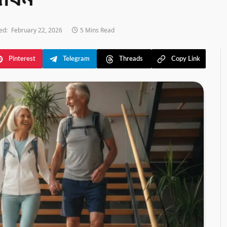
জীবন
ed:
February 22, 2026
5 Mins Read
Pinterest
Telegram
Threads
Copy Link