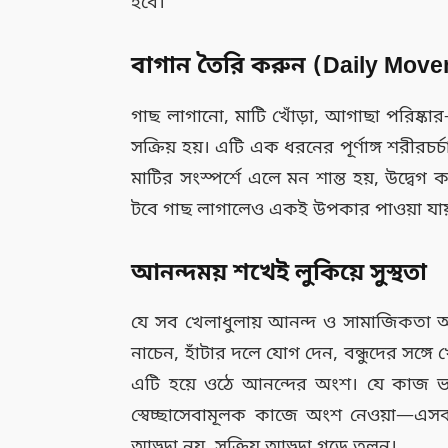
হবে।
বাগান তৈরি করুন (Daily Move
গাছ লাগানো, মাটি খোঁড়া, আগাছা পরিষ্কার
সক্রিয় হয়। এটি এক ধরনের পূর্ণাঙ্গ শরীরচর
মাটির সংস্পর্শে এলে মন শান্ত হয়, উদ্বে
টবে গাছ লাগালেও একই উপকার পাওয়া যায
আনন্দময় শখেই লুকিয়ে সুস্থতা
যে সব খেলাধুলায় আনন্দ ও সামাজিকতা আছ
নাচেন, হাঁটার দলে যোগ দেন, বন্ধুদের সঙ্
এটি হয়ে ওঠে আনন্দের অংশ। যে কাজ ভালো
স্বেচ্ছাসেবামূলক কাজে অংশ নেওয়া—এস
আড্ডা নয়, সক্রিয় আড্ডা গড়ে তুলুন।