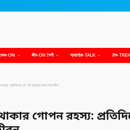
ভোজ-ON
জীব-ON শৈলী
অ্যাস্ট্রো-TALK
টেক-TRE
 রহস্য: প্রতিদিনের এই ৭টি অভ্যাস বদলে দেবে জীবন
থাকার গোপন রহস্য: প্রতিদ