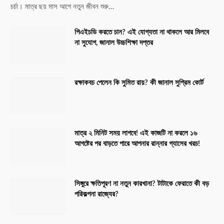
চর্চা। মাত্র ছয় মাস আগে নতুন জীবন শুরু…
পিএইচডি করতে চান? এই যোগ্যতা না থাকলে আর মিলবে
না সুযোগ, জানাল উচ্চশিক্ষা দপ্তর
রক্ষাকবচ পেলেন কি সুমিত রায়? কী জানাল সুপ্রিম কোর্ট
মাত্র ২ মিনিট সময় লাগবে! এই কাজটি না করলে ১৬
আগষ্টের পর বাড়তে পারে আপনার রান্নার গ্যাসের খরচ!
সিঙ্গুরে ক্ষতিপূরণ না নতুন কারখানা? টাটাকে ফেরাতে কী বড়
পরিকল্পনা রাজ্যের?