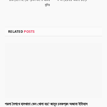
রাজস্থানে বিশ্বের প্রথম এই বিস্ময়কর
ও ভাগ্যরেখার অজানা রহস্য
মন্দির
RELATED
POSTS
পয়লা বৈশাখে হালখাতা কেন খোলা হয়? জানুন চমকপ্রদ অজানা ইতিহাস