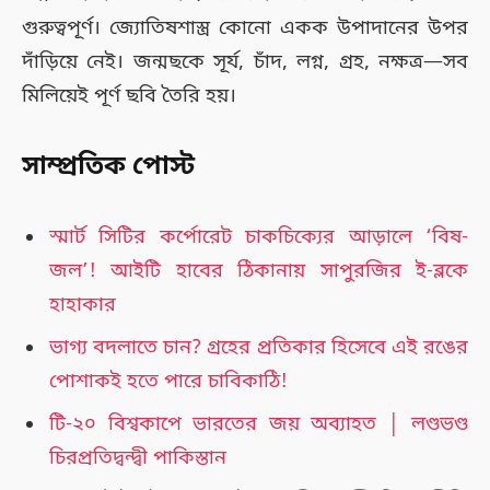
গুরুত্বপূর্ণ। জ্যোতিষশাস্ত্র কোনো একক উপাদানের উপর
দাঁড়িয়ে নেই। জন্মছকে সূর্য, চাঁদ, লগ্ন, গ্রহ, নক্ষত্র—সব
মিলিয়েই পূর্ণ ছবি তৈরি হয়।
সাম্প্রতিক পোস্ট
স্মার্ট সিটির কর্পোরেট চাকচিক্যের আড়ালে ‘বিষ-
জল’! আইটি হাবের ঠিকানায় সাপুরজির ই-ব্লকে
হাহাকার
ভাগ্য বদলাতে চান? গ্রহের প্রতিকার হিসেবে এই রঙের
পোশাকই হতে পারে চাবিকাঠি!
টি-২০ বিশ্বকাপে ভারতের জয় অব্যাহত │ লণ্ডভণ্ড
চিরপ্রতিদ্বন্দ্বী পাকিস্তান