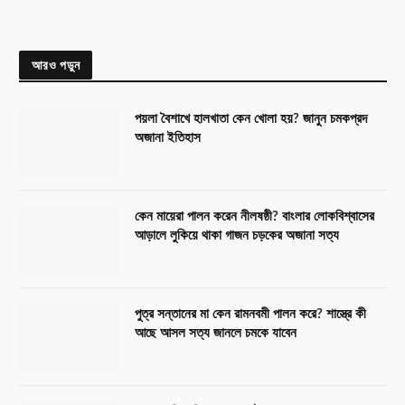
আরও পড়ুন
পয়লা বৈশাখে হালখাতা কেন খোলা হয়? জানুন চমকপ্রদ
অজানা ইতিহাস
কেন মায়েরা পালন করেন নীলষষ্ঠী? বাংলার লোকবিশ্বাসের
আড়ালে লুকিয়ে থাকা গাজন চড়কের অজানা সত্য
পুত্র সন্তানের মা কেন রামনবমী পালন করে? শাস্ত্রে কী
আছে আসল সত্য জানলে চমকে যাবেন