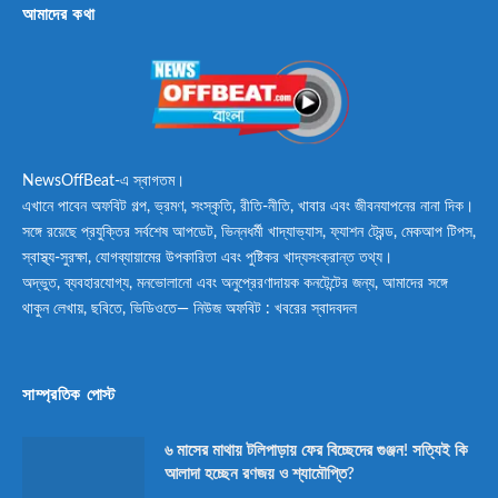
আমাদের কথা
NewsOffBeat-এ স্বাগতম।
এখানে পাবেন অফবিট গল্প, ভ্রমণ, সংস্কৃতি, রীতি-নীতি, খাবার এবং জীবনযাপনের নানা দিক।
সঙ্গে রয়েছে প্রযুক্তির সর্বশেষ আপডেট, ভিন্নধর্মী খাদ্যাভ্যাস, ফ্যাশন ট্রেন্ড, মেকআপ টিপস,
স্বাস্থ্য-সুরক্ষা, যোগব্যায়ামের উপকারিতা এবং পুষ্টিকর খাদ্যসংক্রান্ত তথ্য।
অদ্ভুত, ব্যবহারযোগ্য, মনভোলানো এবং অনুপ্রেরণাদায়ক কনটেন্টের জন্য, আমাদের সঙ্গে
থাকুন লেখায়, ছবিতে, ভিডিওতে— নিউজ অফবিট : খবরের স্বাদবদল
সাম্প্রতিক পোস্ট
৬ মাসের মাথায় টলিপাড়ায় ফের বিচ্ছেদের গুঞ্জন! সত্যিই কি
আলাদা হচ্ছেন রণজয় ও শ্যামৌপ্তি?