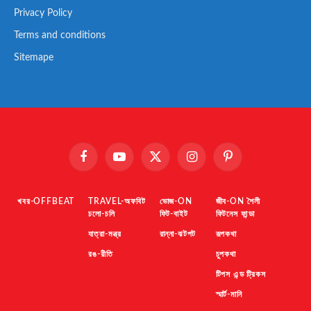
Privacy Policy
Terms and conditions
Sitemape
Facebook
YouTube
X
Instagram
Pinterest
(Twitter)
খবর-OFFBEAT
TRAVEL-অফবিট
ভোজ-ON
জীব-ON শৈলী
চলো-চলি
ফিট-বাইট
ফিটনেস ফান্ডা
যাত্রা-মন্ত্র
রান্না-ঝটপট
রূপকথা
রঙ-রীতি
চুপকথা
টিপস এন্ড ট্রিকস
স্মার্ট-মানি