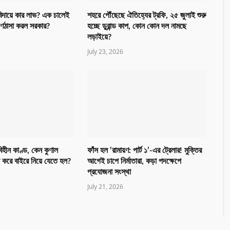
ের বিদায়ে কার লাভ? এক চালেই
শহরে পৌঁছেছে ঐতিহ্যের ট্রফি, ২৫ জুলাই শুরু
োণঠাসা করল সরকার?
হচ্ছে ডুরান্ড কাপ, কোন কোন দল নামছে
লড়াইয়ে?
July 23, 2026
িহীন কাণ্ড, কেন কুণাল
ফাঁস হল ‘রামায়ণ: পার্ট ১’-এর ট্রেলার! মুক্তির
 করে বাইরে নিয়ে যেতে হল?
আগেই চাপে নির্মাতারা, কড়া পদক্ষেপে
প্রযোজনা সংস্থা
July 21, 2026