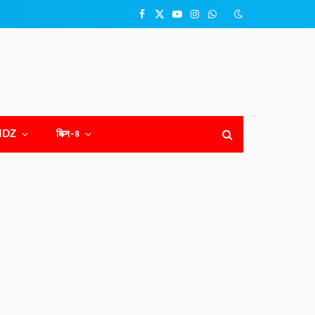
Facebook
X
YouTube
Instagram
WhatsApp
(Twitter)
NDZ
মিক্স-৪