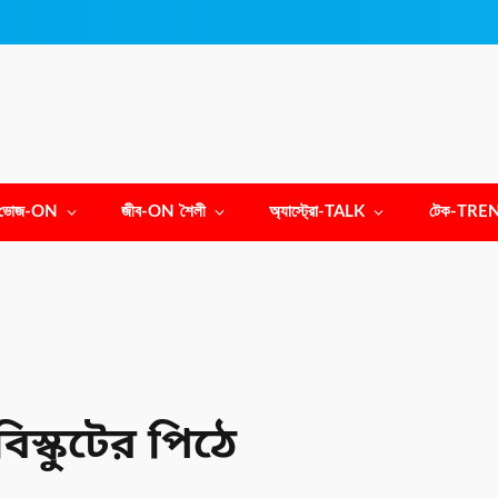
ভোজ-ON
জীব-ON শৈলী
অ্যাস্ট্রো-TALK
টেক-TRE
িস্কুটের পিঠে