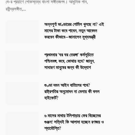
দে-র প্রয়াণে শোকস্তব্ধ বাংলা সঙ্গীতজগৎ। আধুনিক গান,
রবীন্দ্রসঙ্গীত,…
অন্নপূর্ণা ভাণ্ডারের পোর্টাল খুলছে না? এই
মাসের টাকা কবে পাবেন, নতুন আবেদন
করবেন কীভাবে—জানালেন মুখ্যমন্ত্রী
প্রথমবার ‘ঘর ঘর তেরঙ্গা’ কর্মসূচিতে
পশ্চিমবঙ্গ, কবে, কোথায় হবে? জানুন,
সাধারণ মানুষের জন্য কী উদ্যোগ
গুণ্ডা দমন আইন বাতিলের পথে?
রাষ্ট্রপতির অনুমোদন না মেলায় কী বলল
হাইকোর্ট?
৬ মাসের মাথায় টলিপাড়ায় ফের বিচ্ছেদের
গুঞ্জন! সত্যিই কি আলাদা হচ্ছেন রণজয় ও
শ্যামৌপ্তি?