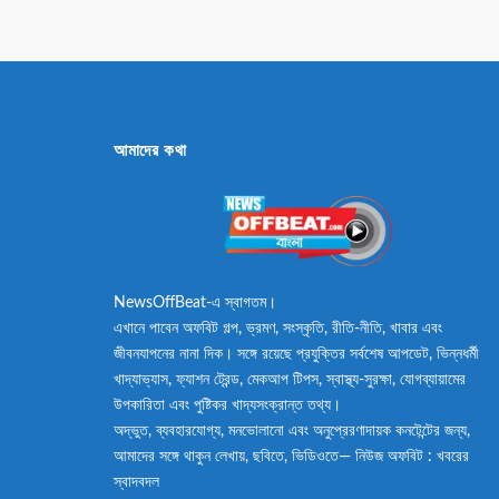
আমাদের কথা
NewsOffBeat-এ স্বাগতম।
এখানে পাবেন অফবিট গল্প, ভ্রমণ, সংস্কৃতি, রীতি-নীতি, খাবার এবং
জীবনযাপনের নানা দিক। সঙ্গে রয়েছে প্রযুক্তির সর্বশেষ আপডেট, ভিন্নধর্মী
খাদ্যাভ্যাস, ফ্যাশন ট্রেন্ড, মেকআপ টিপস, স্বাস্থ্য-সুরক্ষা, যোগব্যায়ামের
উপকারিতা এবং পুষ্টিকর খাদ্যসংক্রান্ত তথ্য।
অদ্ভুত, ব্যবহারযোগ্য, মনভোলানো এবং অনুপ্রেরণাদায়ক কনটেন্টের জন্য,
আমাদের সঙ্গে থাকুন লেখায়, ছবিতে, ভিডিওতে— নিউজ অফবিট : খবরের
স্বাদবদল