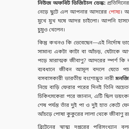
নিউজ অফবিট ডিজিটাল ডেস্ক:
প্রতিদিন
নেড়ে ছুটে এল আপনার আদরের
পোষ্য
। আ
মুখে মুখ ঘষে আদর চাইলো। আপনি হাসলেন,
চুমুও খেলেন।
কিন্তু কখনও কি ভেবেছেন—এই নির্দোষ ভাল
সামান্য একটা কাটা বা আঁচড়, যেটাকে আপন
পড়ে মারাত্মক জীবাণু? আদরের স্পর্শ কি 
ব্যবধানে জীবন আমূল বদলে যেতে পারে
বসবাসকারী ভারতীয় বংশোদ্ভূত নারী
মনজি
নিয়ে বাড়ি ফেরার পরের দিনই তিনি অচেতন 
চিকিৎসকেরা পরে জানান, এটি ছিল ভয়ংকর সং
শেষ পর্যন্ত তাঁর দুই পা ও দুই হাত কেটে 
আঁচড়ে পোষা কুকুরের লালা থেকে জীবাণু রক্ত
ব্রিটেনের স্বাস্থ্য দপ্তরের পরিসংখ্যান