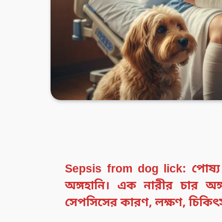
Sepsis from dog lick: পোষ
অঙ্গহানি। এক নারীর চার অ
সেপসিসের কারণ, লক্ষণ, চিকিৎ