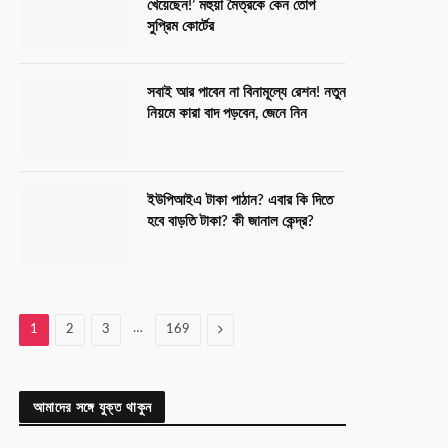
খেয়েছেন!’ মহুয়া মৈত্রকে কেন তোপ
সুপ্রিম কোর্টের
সবাই আর পাবেন না বিনামূল্যে রেশন! নতুন
নিয়মে কারা বাদ পড়বেন, জেনে নিন
ইউপিআইএ টাকা পাঠান? এবার কি দিতে
হবে বাড়তি টাকা? কী জানাল কেন্দ্র?
…
Next
1
2
3
169
আমাদের সঙ্গে যুক্ত থাকুন