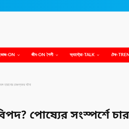
ভোজ-ON
জীব-ON শৈলী
অ্যাস্ট্রো-TALK
টেক-TRE
অঙ্গ হারানোর চাঞ্চল্যকর ঘটনা
বিপদ? পোষ্যের সংস্পর্শে চা