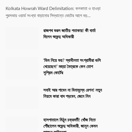
Kolkata Howrah Ward Delimitation: কলকাতা ও হাওড়া
পুরসভায় ওয়ার্ড সংখ্যা বাড়ানোর সিদ্ধান্তে ভোটের আগে বড়…
রাজপথ ভরল জাতীয় পতাকায়! কী বার্তা
দিলেন শুভেন্দু অধিকারী
‘ডিম নিয়ে ভয়? স্বাধীনতা সংগ্রামীরা গুলি
খেয়েছেন!’ মহুয়া মৈত্রকে কেন তোপ
সুপ্রিম কোর্টের
সবাই আর পাবেন না বিনামূল্যে রেশন! নতুন
নিয়মে কারা বাদ পড়বেন, জেনে নিন
হাসপাতালে মিঠুন চক্রবর্তী! খোঁজ নিতে
পৌঁছালেন শুভেন্দু অধিকারী, জানুন কেমন