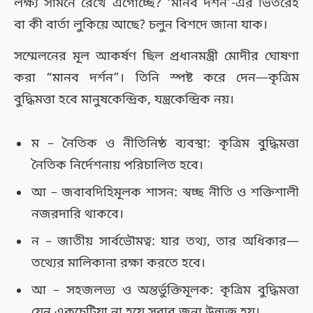
লক্ষ্য সামনে রেখে এগোচ্ছে? ‘মানব দর্শন’-এর ভিতরেই
বা কী বার্তা লুকিয়ে আছে? চলুন বিশদে জানা যাক।
সম্মেলনের মূল আকর্ষণ ছিল প্রধানমন্ত্রী মোদীর ঘোষণা
করা “মানব দর্শন”। তিনি স্পষ্ট করে দেন—কৃত্রিম
বুদ্ধিমত্তা হবে মানুষকেন্দ্রিক, যন্ত্রকেন্দ্রিক নয়।
ম – নৈতিক ও নীতিনিষ্ঠ ব্যবস্থা: কৃত্রিম বুদ্ধিমত্তা
নৈতিক নির্দেশনায় পরিচালিত হবে।
আ – জবাবদিহিমূলক শাসন: স্বচ্ছ নীতি ও শক্তিশালী
নজরদারি থাকবে।
ন – জাতীয় সার্বভৌমত্ব: যার তথ্য, তার অধিকার—
তথ্যের মালিকানা রক্ষা করতে হবে।
আ – সহজলভ্য ও অন্তর্ভুক্তিমূলক: কৃত্রিম বুদ্ধিমত্তা
যেন একচেটিয়া না হয়ে সবার জন্য উন্মুক্ত হয়।