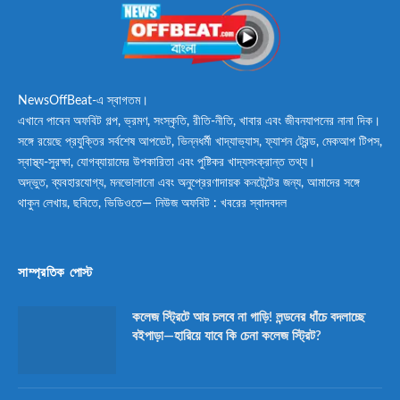
NewsOffBeat-এ স্বাগতম।
এখানে পাবেন অফবিট গল্প, ভ্রমণ, সংস্কৃতি, রীতি-নীতি, খাবার এবং জীবনযাপনের নানা দিক।
সঙ্গে রয়েছে প্রযুক্তির সর্বশেষ আপডেট, ভিন্নধর্মী খাদ্যাভ্যাস, ফ্যাশন ট্রেন্ড, মেকআপ টিপস,
স্বাস্থ্য-সুরক্ষা, যোগব্যায়ামের উপকারিতা এবং পুষ্টিকর খাদ্যসংক্রান্ত তথ্য।
অদ্ভুত, ব্যবহারযোগ্য, মনভোলানো এবং অনুপ্রেরণাদায়ক কনটেন্টের জন্য, আমাদের সঙ্গে
থাকুন লেখায়, ছবিতে, ভিডিওতে— নিউজ অফবিট : খবরের স্বাদবদল
সাম্প্রতিক পোস্ট
কলেজ স্ট্রিটে আর চলবে না গাড়ি! লন্ডনের ধাঁচে বদলাচ্ছে
বইপাড়া—হারিয়ে যাবে কি চেনা কলেজ স্ট্রিট?