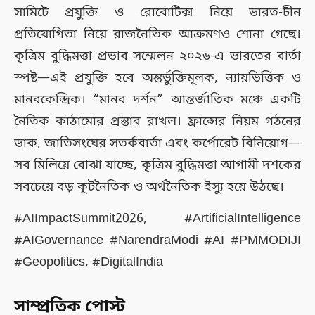
সামিটে প্রযুক্তি ও রোবোটিক্স নিয়ে ভারত-চীন
প্রতিযোগিতা নিয়ে রাজনৈতিক আক্রমণও শোনা গেছে।
কৃত্রিম বুদ্ধিমত্তা প্রভাব সম্মেলন ২০২৬-এ ভারতের বার্তা
স্পষ্ট—এই প্রযুক্তি হবে অন্তর্ভুক্তিমূলক, ন্যায়ভিত্তিক ও
মানবকেন্দ্রিক। “মানব দর্শন” আন্তর্জাতিক মঞ্চে একটি
নৈতিক কাঠামোর প্রস্তাব রাখল। ফ্রান্সের নিয়ম গঠনের
ডাক, জাতিসংঘের সতর্কবার্তা এবং কর্পোরেট বিনিয়োগ—
সব মিলিয়ে বোঝা যাচ্ছে, কৃত্রিম বুদ্ধিমত্তা আগামী দশকের
সবচেয়ে বড় কূটনৈতিক ও অর্থনৈতিক ইস্যু হয়ে উঠছে।
#AIImpactSummit2026, #ArtificialIntelligence
#AIGovernance #NarendraModi #AI #PMMODIJI
#Geopolitics, #DigitalIndia
সাম্প্রতিক পোস্ট