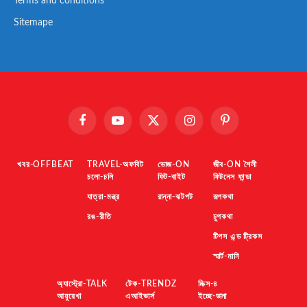
Terms and conditions
Sitemape
Facebook
YouTube
X
Instagram
Pinterest
(Twitter)
খবর-OFFBEAT
TRAVEL-অফবিট
ভোজ-ON
জীব-ON শৈলী
চলো-চলি
ফিট-বাইট
ফিটনেস ফান্ডা
যাত্রা-মন্ত্র
রান্না-ঝটপট
রূপকথা
রঙ-রীতি
চুপকথা
টিপস এন্ড ট্রিকস
স্মার্ট-মানি
অ্যাস্ট্রো-TALK
টেক-TRENDZ
মিক্স-৪
আয়ুরেখা
এআইভার্স
ইচ্ছে-ডানা