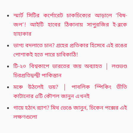
স্মার্ট সিটির কর্পোরেট চাকচিক্যের আড়ালে ‘বিষ-
জল’! আইটি হাবের ঠিকানায় সাপুরজির ই-ব্লকে
হাহাকার
ভাগ্য বদলাতে চান? গ্রহের প্রতিকার হিসেবে এই রঙের
পোশাকই হতে পারে চাবিকাঠি!
টি-২০ বিশ্বকাপে ভারতের জয় অব্যাহত │ লণ্ডভণ্ড
চিরপ্রতিদ্বন্দ্বী পাকিস্তান
মঞ্চে উঠলেই ভয়? │ পাবলিক স্পিকিং ভীতি
কাটানোর ৫টি কৌশল জানুন এখনই
গায়ে হঠাৎ র‍্যাশ? মিথ ভেঙে জানুন, চিকেন পক্সের এই
লক্ষণগুলো