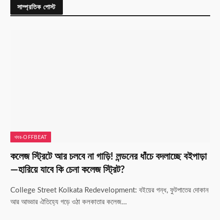
সাম্প্রতিক পোস্ট
খবর-OFFBEAT
কলেজ স্ট্রিটে আর চলবে না গাড়ি! লন্ডনের ধাঁচে বদলাচ্ছে বইপাড়া
—হারিয়ে যাবে কি চেনা কলেজ স্ট্রিট?
College Street Kolkata Redevelopment: বইয়ের গন্ধ, ফুটপাতের দোকান
আর আড্ডার ঐতিহ্যে গড়ে ওঠা কলকাতার কলেজ…