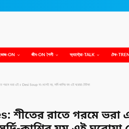
ভোজ-ON
জীব-ON শৈলী
অ্যাস্ট্রো-TALK
টেক-TRE
 গরমে ভরা এই ৫ Desi Soup না খেলেই নয়, সর্দি-কাশির যম এই ঘরোয়া টোটকা
s: শীতের রাতে গরমে ভরা 