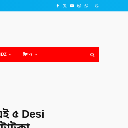
Facebook
X
YouTube
Instagram
WhatsApp
(Twitter)
NDZ
মিক্স-৪
এই ৫ Desi