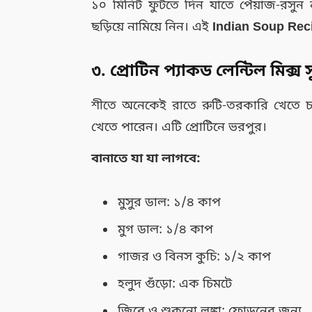
১০ মিনিট ফুটতে দিন যাতে পেঁয়াজ-রসুন 
ছড়িয়ে নামিয়ে নিন। এই
Indian Soup Rec
৩. প্রোটিন প্যাকড লেন্টিল মিক্স
শীতে অনেকেই রাতে রুটি-তরকারি খেতে চান
খেতে পারেন। এটি প্রোটিনে ভরপুর।
বানাতে যা যা লাগবে:
মুসুর ডাল: ১/৪ কাপ
মুগ ডাল: ১/৪ কাপ
গাজর ও বিনস কুচি: ১/২ কাপ
হলুদ গুঁড়ো: এক চিমটে
জিরে ও শুকনো লঙ্কা: ফোড়নের জন্য