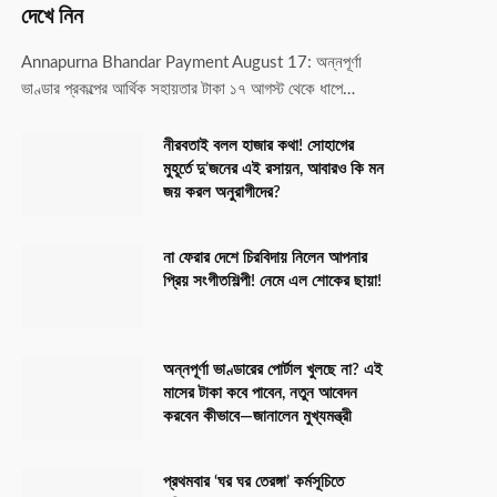
দেখে নিন
Annapurna Bhandar Payment August 17: অন্নপূর্ণা
ভাণ্ডার প্রকল্পের আর্থিক সহায়তার টাকা ১৭ আগস্ট থেকে ধাপে…
নীরবতাই বলল হাজার কথা! সোহাগের
মুহূর্তে দু’জনের এই রসায়ন, আবারও কি মন
জয় করল অনুরাগীদের?
না ফেরার দেশে চিরবিদায় নিলেন আপনার
প্রিয় সংগীতশিল্পী! নেমে এল শোকের ছায়া!
অন্নপূর্ণা ভাণ্ডারের পোর্টাল খুলছে না? এই
মাসের টাকা কবে পাবেন, নতুন আবেদন
করবেন কীভাবে—জানালেন মুখ্যমন্ত্রী
প্রথমবার ‘ঘর ঘর তেরঙ্গা’ কর্মসূচিতে