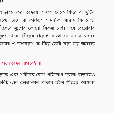
ই।
াড়হিম করা ঠান্ডায় অফিস থেকে ফিরে বা ছুটির
খোঁজে। চাযে বা কফিতে সাময়িক আরাম মিললেও,
েবে স্যুপের কোনো বিকল্প নেই। তবে রেস্তোরাঁর
া স্যুপ খেয়ে শরীরের বারোটা বাজাবেন না। আমাদের
 মশলা ও উপকরণ, যা দিয়ে তৈরি করা যায় অনবদ্য
াখলে ঠান্ডা লাগবেই না
 তাড়াতে এবং শরীরের রোগ প্রতিরোধ ক্ষমতা বাড়াতেও
ফবিট’-এর ভোজ-অন পাতায় রইল শীতের আমেজ