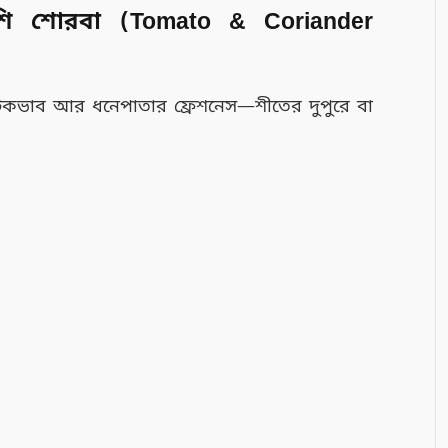
শি শোরবা (Tomato & Coriander
র টকভাব আর ধনেপাতার ফ্রেশনেস—শীতের দুপুরে বা