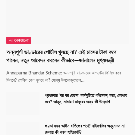
খবর-OFFBEAT
অন্নপূর্ণা ভাণ্ডারের পোর্টাল খুলছে না? এই মাসের টাকা কবে
পাবেন, নতুন আবেদন করবেন কীভাবে—জানালেন মুখ্যমন্ত্রী
Annapurna Bhandar Scheme: অন্নপূর্ণা ভাণ্ডারের আগস্টের কিস্তি কবে
মিলবে? পোর্টাল কেন খুলছে না? যোগ্য উপভোক্তাদের…
প্রথমবার ‘ঘর ঘর তেরঙ্গা’ কর্মসূচিতে পশ্চিমবঙ্গ, কবে, কোথায়
হবে? জানুন, সাধারণ মানুষের জন্য কী উদ্যোগ
গুণ্ডা দমন আইন বাতিলের পথে? রাষ্ট্রপতির অনুমোদন না
মেলায় কী বলল হাইকোর্ট?