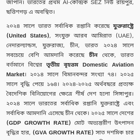
জাপান। ভারতের প্রথম AI-কেন্দ্রিক SEZ নিউ রায়পুর,
ছত্তিশগড় এ অবস্থিত।
২০২৪ সালে ভারত সর্বাধিক রপ্তানি করেছে
যুক্তরাষ্ট্রে
(United States)
, সংযুক্ত আরব আমিরাত (UAE),
নেদারল্যান্ডস, যুক্তরাজ্য, চীন, ভারত ২০২৪ সালে
সবচেয়ে বেশি আমদানি করেছে
চীন
থেকে, ভারত
বর্তমানে বিশ্বের
তৃতীয় বৃহত্তম Domestic Aviation
Market
। ২০১৪ সালে বিমানবন্দর সংখ্যা ৭৪। ২০২৫
সালে বৃদ্ধি পেয়ে ১৬৪। ২০২৪-২০২৫ অর্থবছরে প্রত্যক্ষ
বৈদেশিক বিনিয়োগের ক্ষেত্রে শীর্ষ দেশ হলো সিঙ্গাপুর।
২০২৪ সালে ভারতের সর্বাধিক রপ্তানি যুক্তরাষ্ট্রে এবং
সর্বাধিক আমদানি এসেছে চীন থেকে। ২০২৫ সালে দেশের
(GDP GROWTH RATE)
মোট অভ্যন্তরীণ উৎপাদন
বৃদ্ধির হার,
(GVA GROWTH RATE)
সাত দশমিক চার