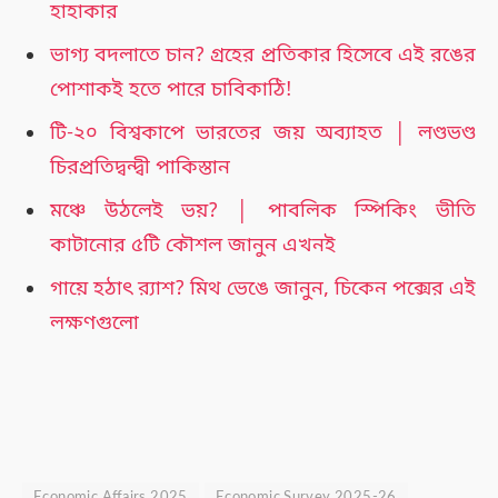
হাহাকার
ভাগ্য বদলাতে চান? গ্রহের প্রতিকার হিসেবে এই রঙের
পোশাকই হতে পারে চাবিকাঠি!
টি-২০ বিশ্বকাপে ভারতের জয় অব্যাহত │ লণ্ডভণ্ড
চিরপ্রতিদ্বন্দ্বী পাকিস্তান
মঞ্চে উঠলেই ভয়? │ পাবলিক স্পিকিং ভীতি
কাটানোর ৫টি কৌশল জানুন এখনই
গায়ে হঠাৎ র‍্যাশ? মিথ ভেঙে জানুন, চিকেন পক্সের এই
লক্ষণগুলো
Economic Affairs 2025
Economic Survey 2025-26