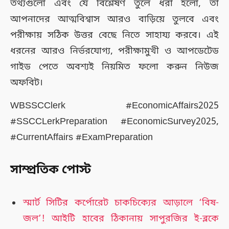
তথ্যগুলো এবং যে বিশ্লেষণ তুলে ধরা হলো, তা
আপনাদের আত্মবিশ্বাস আরও বাড়িয়ে তুলবে এবং
পরীক্ষায় সঠিক উত্তর বেছে নিতে সাহায্য করবে। এই
ধরনের আরও নির্ভরযোগ্য, পরীক্ষামুখী ও আপডেটেড
গাইড পেতে অবশ্যই নিয়মিত ফলো করুন নিউজ
অফবিট।
WBSSCClerk #EconomicAffairs2025
#SSCCLerkPreparation #EconomicSurvey2025,
#CurrentAffairs #ExamPreparation
সাম্প্রতিক পোস্ট
স্মার্ট সিটির কর্পোরেট চাকচিক্যের আড়ালে ‘বিষ-
জল’! আইটি হাবের ঠিকানায় সাপুরজির ই-ব্লকে