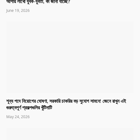
আশায় লাখো যুবক-যুবতী, কী জানা যাচ্ছে?
June 19, 2026
শূন্য পদে নিয়োগের ঘোষণা, সরকারি চাকরির বড় সুযোগ সামনে! জেনে রাখুন এই
গুরুত্বপূর্ণ প্রকল্পগুলির খুঁটিনাটি
May 24, 2026