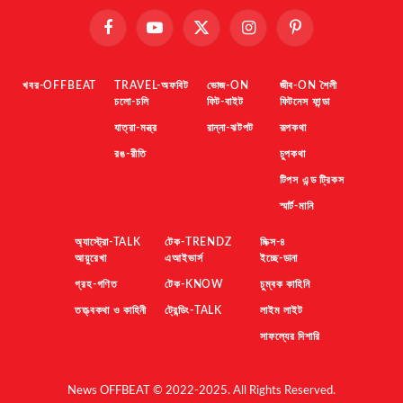
Facebook
YouTube
X
Instagram
Pinterest
(Twitter)
খবর-OFFBEAT
TRAVEL-অফবিট
ভোজ-ON
জীব-ON শৈলী
চলো-চলি
ফিট-বাইট
ফিটনেস ফান্ডা
যাত্রা-মন্ত্র
রান্না-ঝটপট
রূপকথা
রঙ-রীতি
চুপকথা
টিপস এন্ড ট্রিকস
স্মার্ট-মানি
অ্যাস্ট্রো-TALK
টেক-TRENDZ
মিক্স-৪
আয়ুরেখা
এআইভার্স
ইচ্ছে-ডানা
গ্রহ-গণিত
টেক-KNOW
চুম্বক কাহিনি
তত্ত্বকথা ও কাহিনী
ট্রেন্ডিং-TALK
লাইম লাইট
সাফল্যের দিশারি
News OFFBEAT © 2022-2025. All Rights Reserved.