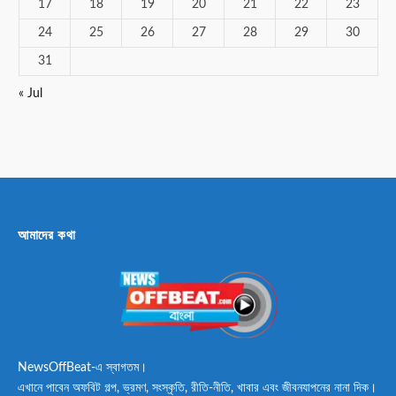
17
18
19
20
21
22
23
24
25
26
27
28
29
30
31
« Jul
আমাদের কথা
NewsOffBeat-এ স্বাগতম।
এখানে পাবেন অফবিট গল্প, ভ্রমণ, সংস্কৃতি, রীতি-নীতি, খাবার এবং জীবনযাপনের নানা দিক।