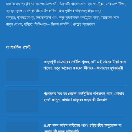
সঙ্গে রয়েছে প্রযুক্তির সর্বশেষ আপডেট, ভিন্নধর্মী খাদ্যাভ্যাস, ফ্যাশন ট্রেন্ড, মেকআপ টিপস,
স্বাস্থ্য-সুরক্ষা, যোগব্যায়ামের উপকারিতা এবং পুষ্টিকর খাদ্যসংক্রান্ত তথ্য।
অদ্ভুত, ব্যবহারযোগ্য, মনভোলানো এবং অনুপ্রেরণাদায়ক কনটেন্টের জন্য, আমাদের সঙ্গে
থাকুন লেখায়, ছবিতে, ভিডিওতে— নিউজ অফবিট : খবরের স্বাদবদল
সাম্প্রতিক পোস্ট
অন্নপূর্ণা ভাণ্ডারের পোর্টাল খুলছে না? এই মাসের টাকা কবে
পাবেন, নতুন আবেদন করবেন কীভাবে—জানালেন মুখ্যমন্ত্রী
প্রথমবার ‘ঘর ঘর তেরঙ্গা’ কর্মসূচিতে পশ্চিমবঙ্গ, কবে, কোথায়
হবে? জানুন, সাধারণ মানুষের জন্য কী উদ্যোগ
গুণ্ডা দমন আইন বাতিলের পথে? রাষ্ট্রপতির অনুমোদন না
মেলায় কী বলল হাইকোর্ট?